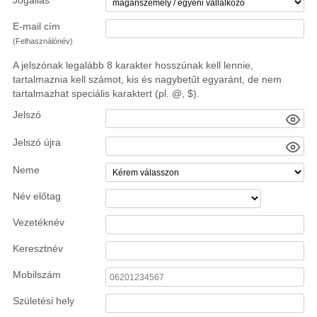
Jogállás
E-mail cím
(Felhasználónév)
A jelszónak legalább 8 karakter hosszúnak kell lennie,
tartalmaznia kell számot, kis és nagybetűt egyaránt, de nem
tartalmazhat speciális karaktert (pl. @, $).
Jelszó
Jelszó újra
Neme
Név előtag
Vezetéknév
Keresztnév
Mobilszám
Születési hely