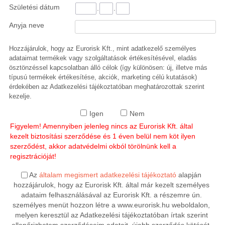
Születési dátum
.
.
Anyja neve
Hozzájárulok, hogy az Eurorisk Kft., mint adatkezelő személyes
adataimat termékek vagy szolgáltatások értékesítésével, eladás
ösztönzéssel kapcsolatban álló célok (így különösen: új, illetve más
típusú termékek értékesítése, akciók, marketing célú kutatások)
érdekében az Adatkezelési tájékoztatóban meghatározottak szerint
kezelje.
Igen
Nem
Figyelem! Amennyiben jelenleg nincs az Eurorisk Kft. által
kezelt biztosítási szerződése és 1 éven belül nem köt ilyen
szerződést, akkor adatvédelmi okból törölnünk kell a
regisztrációját!
Az
általam megismert adatkezelési tájékoztató
alapján
hozzájárulok, hogy az Eurorisk Kft. által már kezelt személyes
adataim felhasználásával az Eurorisk Kft. a részemre ún.
személyes menüt hozzon létre a www.eurorisk.hu weboldalon,
melyen keresztül az Adatkezelési tájékoztatóban írtak szerint