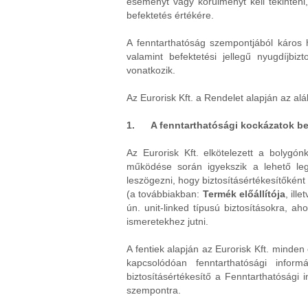
eseményt vagy körülményt kell tekinteni,
befektetés értékére.
A fenntarthatóság szempontjából káros h
valamint befektetési jellegű nyugdíjbi
vonatkozik.
Az Eurorisk Kft. a Rendelet alapján az alá
1. A fenntarthatósági kockázatok beé
Az Eurorisk Kft. elkötelezett a bolygón
működése során igyekszik a lehető le
leszögezni, hogy biztosításértékesítőként
(a továbbiakban:
Termék előállítója
, ille
ún. unit-linked típusú biztosításokra, a
ismeretekhez jutni.
A fentiek alapján az Eurorisk Kft. minden
kapcsolódóan fenntarthatósági infor
biztosításértékesítő a Fenntarthatósági i
szempontra.