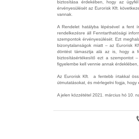
biztosítása érdekében, hogy az ügyfé
érvényesülését az Eurorisk Kft. következe
vannak.
A Rendelet hatályba lépésével a fent í
rendelkezésre áll Fenntarthatósági inform
szempontok érvényesülését. Ezt meghalad
bizonytalanságok miatt – az Eurorisk Kf
döntést támasztja alá az is, hogy a f
biztosításértékesítő ezt a szempontot
figyelembe kell vennie annak érdeklében
Az Eurorisk Kft. a fentebb írtakkal ös
útmutatásokat, és mérlegelni fogja, hogy 
A jelen közzététel 2021. március hó 10. na