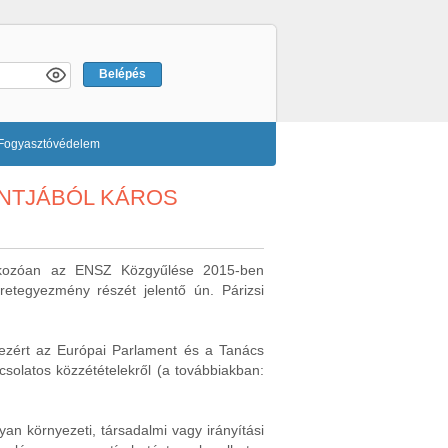
Fogyasztóvédelem
ONTJÁBÓL KÁROS
natkozóan az ENSZ Közgyűlése 2015-ben
retegyezmény részét jelentő ún. Párizsi
, ezért az Európai Parlament és a Tanács
solatos közzétételekről (a továbbiakban:
yan környezeti, társadalmi vagy irányítási