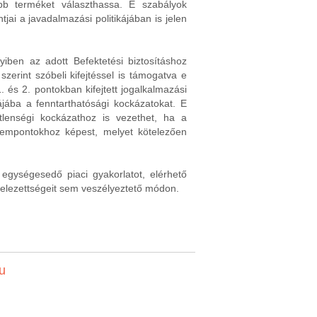
bb terméket választhassa. E szabályok
jai a javadalmazási politikájában is jelen
iben az adott Befektetési biztosításhoz
szerint szóbeli kifejtéssel is támogatva e
és 2. pontokban kifejtett jogalkalmazási
ájába a fenntarthatósági kockázatokat. E
tlenségi kockázathoz is vezethet, ha a
zempontokhoz képest, melyet kötelezően
egységesedő piaci gyakorlatot, elérhető
ötelezettségeit sem veszélyeztető módon.
u