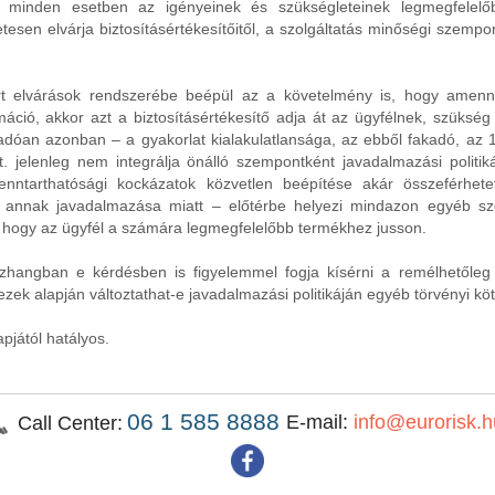
l minden esetben az igényeinek és szükségleteinek legmegfelelő
tesen elvárja biztosításértékesítőitől, a szolgáltatás minőségi szempont
rt elvárások rendszerébe beépül az a követelmény is, hogy amenny
áció, akkor azt a biztosításértékesítő adja át az ügyfélnek, szükség 
óan azonban – a gyakorlat kialakulatlansága, az ebből fakadó, az 1. 
t. jelenleg nem integrálja önálló szempontként javadalmazási politik
enntarthatósági kockázatok közvetlen beépítése akár összeférhete
 – annak javadalmazása miatt – előtérbe helyezi mindazon egyéb s
, hogy az ügyfél a számára legmegfelelőbb termékhez jusson.
szhangban e kérdésben is figyelemmel fogja kísérni a remélhetőleg 
ezek alapján változtathat-e javadalmazási politikáján egyéb törvényi k
pjától hatályos.
06 1 585 8888
E-mail:
info@eurorisk.h
Call Center: