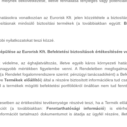
 melynek bekövetkezése, illetve fennállása tényleges vagy potenciál
atásokra vonatkozóan az Eurorisk Kft. jelen közzététele a biztosítá
ztosításnak minősülő biztosítási termékek (a továbbiakban együtt:
B
bbi nyilatkozatokat teszi közzé.
pülése az Eurorisk Kft. Befektetési biztosítások értékesítésére
k védelme, az éghajlatváltozás, illetve egyéb káros környezeti hat
gnagyobb mértékben figyelembe venni. A Rendeletben megfogalma
 (a Rendelet fogalomrendszere szerint: pénzügyi tanácsadóként) a Befek
tve
Termékek előállítói
) által a részére biztosított információkra tud 
hol a termékek mögötti befektetési portfóliókról önállóan nem tud fen
 esetben az értékesítési tevékenysége részévé teszi, ha a Termék előállí
mációt (a továbbiakban:
Fenntarthatósági információ
) is elérh
nformációt tartalmazó dokumentumot is átadja az ügyfél részére, illet