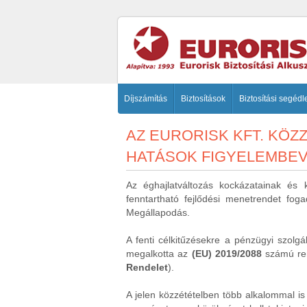
Díjszámítás
Biztosítások
Biztosítási segédl
AZ EURORISK KFT. KÖ
HATÁSOK FIGYELEMBE
Az éghajlatváltozás kockázatainak és
fenntartható fejlődési menetrendet fog
Megállapodás.
A fenti célkitűzésekre a pénzügyi szolg
megalkotta az
(EU) 2019/2088
számú ren
Rendelet
).
A jelen közzétételben több alkalommal is