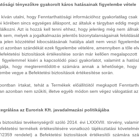
tósági tényezőkre gyakorolt káros hatásainak figyelembe vétele
 kíván utalni, hogy Fenntarthatósági információhoz gyakorlatilag csak a 
lítói körében sincs egységes álláspont, az általuk e tárgyban eddig me
alálkozni. Azt is hozzá kell tenni ehhez, hogy jelenleg még nem álln
k sem, melyek a jogalkalmazás jelentős bizonytalanságainak feloldásá
 a jelen közzététel kibocsátásának hatálya alatt nem veszi figyelemb
ejezi azonban szándékát ezek figyelembe vételére, amennyiben a tőle 
 Befektetési biztosítások értékesítése során már kellően megalapozot
 figyelemmel kiséri a kapcsolódó piaci gyakorlatot, valamint a hatós
zsgálja, hogy megteremtődött-e számára annak a lehetősége, hogy a
lembe vegye a Befektetési biztosítások értékesítése során.
ontban írtakat, tehát a Termékek előállítóitól megkapott Fenntarth
n azonban nem szűkíti, illetve egyéb módon sem végez válogatást az ált
grálása az Eurorisk Kft. javadalmazási politikájába
 biztosítási tevékenységről szóló 2014. évi LXXXVIII. törvény, valam
befektetési termékek értékesítésére vonatkozó tájékoztatási követelmén
7/2359 rendelet) a Befektetési biztosítások értékesítői számára s