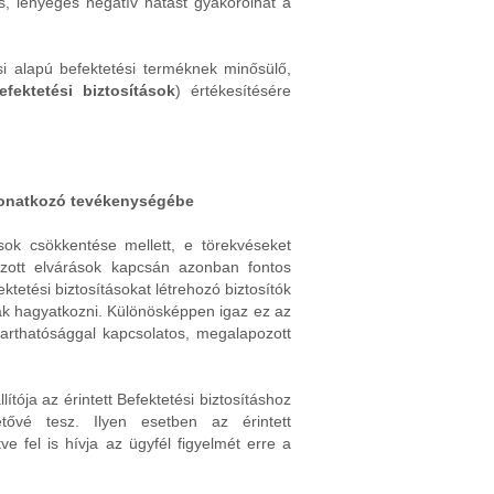
is, lényeges negatív hatást gyakorolhat a
si alapú befektetési terméknek minősülő,
efektetési biztosítások
) értékesítésére
 vonatkozó tevékenységébe
ások csökkentése mellett, e törekvéseket
zott elvárások kapcsán azonban fontos
tetési biztosításokat létrehozó biztosítók
csak hagyatkozni. Különösképpen igaz ez az
ntarthatósággal kapcsolatos, megalapozott
tója az érintett Befektetési biztosításhoz
etővé tesz. Ilyen esetben az érintett
ve fel is hívja az ügyfél figyelmét erre a