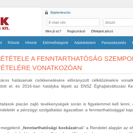
Bejelentkezés
Mire jó ez?
Regisztráció
Elfelejtett jelszó
et
Rólunk
Híreink
Elérhetőségünk
Adatvédelem
Panaszkezelés
ZZÉTÉTELE A FENNTARTHATÓSÁG SZEMP
VÉTELÉRE VONATKOZÓAN
 káros hatásainak csökkenetésére előirányzott célkitűzésekre vo
adott el, és 2016-ban hatályba lépett az ENSZ Éghajlatváltozási Ke
áltatások piacán zajló tevékenységek során is figyelemmel kell lenni
deletét a pénzügyi szolgáltatási ágazatban a fenntarthatósággal kapc
 megjelenő „
fenntarthatósági kockázat
nak” a Rendelet alapján az ol