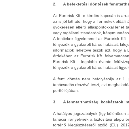
2. A befektetési döntések fenntartha
Az Eurorisk Kft. e kérdés kapcsán is arra
az is jól látható, hogy a Termékek előál
gyökeresen eltérő álláspontokkal lehet t
vagy tagállami standardok, iránymutatáso
A fentiekre figyelemmel az Eurorisk Kft.
tényezőkre gyakorolt káros hatásait, kif
információk lehetővé teszik azt, hogy a
érdekében az Eurorisk Kft. folyamatosan
Eurorisk Kft. legalább évente felülvi
tényezőkre gyakorolt káros hatásait figye
A fenti döntés nem befolyásolja az 1. p
tanácsadás részévé teszi, ezt meghaladóa
portfóliójában.
3. A fenntarthatósági kockázatok inte
A hatályos jogszabályok (így különösen a
tanácsi irányelvnek a biztosítási alapú 
történő kiegészítéséről szóló (EU) 201