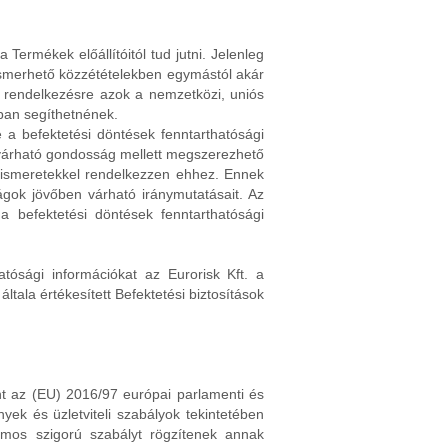
Termékek előállítóitól tud jutni. Jelenleg
gismerhető közzétételekben egymástól akár
ak rendelkezésre azok a nemzetközi, uniós
ban segíthetnének.
e a befektetési döntések fenntarthatósági
elvárható gondosság mellett megszerezhető
t ismeretekkel rendelkezzen ehhez. Ennek
ágok jövőben várható iránymutatásait. Az
 befektetési döntések fenntarthatósági
atósági információkat az Eurorisk Kft. a
ala értékesített Befektetési biztosítások
int az (EU) 2016/97 európai parlamenti és
yek és üzletviteli szabályok tekintetében
zámos szigorú szabályt rögzítenek annak