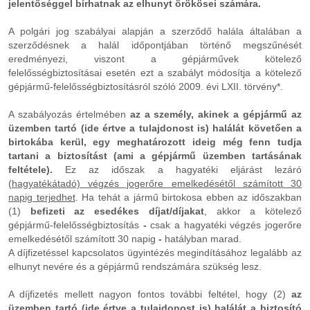
jelentőséggel bírhatnak az elhunyt örökösei számára.
A polgári jog szabályai alapján a szerződő halála általában a
szerződésnek a halál időpontjában történő megszűnését
eredményezi, viszont a gépjárművek kötelező
felelősségbiztosításai esetén ezt a szabályt módosítja a kötelező
gépjármű-felelősségbiztosításról szóló 2009. évi LXII. törvény­­*.
A szabályozás értelmében
az a személy, akinek a gépjármű az
üzemben tartó (ide értve a tulajdonost is) halálát követően a
birtokába kerül, egy meghatározott ideig még fenn tudja
tartani a biztosítást (ami a gépjármű üzemben tartásának
feltétele).
Ez az időszak a hagyatéki eljárást lezáró
(
hagyatékátadó) végzés jogerőre emelkedésétől számított 30
napig terjedhet
. Ha tehát a jármű birtokosa ebben az időszakban
(1)
befizeti az esedékes díjat/díjakat
, akkor a kötelező
gépjármű-felelősségbiztosítás
-
csak a hagyatéki végzés jogerőre
emelkedésétől számított 30 napig
-
hatályban marad.
A díjfizetéssel kapcsolatos ügyintézés megindításához legalább az
elhunyt nevére és a gépjármű rendszámára szükség lesz.
A díjfizetés mellett nagyon fontos további feltétel, hogy (2)
az
üzemben tartó (ide értve a tulajdonost is)
halálát a biztosító