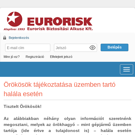
Bejelentkezés
Mire jó ez?
Regisztráció
Elfelejtett jelszó
Men
Örökösök tájékoztatása üzemben tartó
halála esetén
Tisztelt Örökösök!
Az alábbiakban néhány olyan információt szeretnénk
megosztani, melyek az örökhagyó – mint gépjármű üzemben
tartója (ide értve a tulajdonost is) – halála esetén