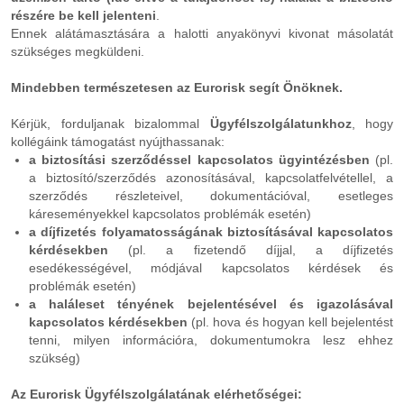
részére be kell jelenteni
.
Ennek alátámasztására a halotti anyakönyvi kivonat másolatát
szükséges megküldeni.
Mindebben természetesen az Eurorisk segít Önöknek.
Kérjük, forduljanak bizalommal
Ügyfélszolgálatunkhoz
, hogy
kollégáink támogatást nyújthassanak:
a biztosítási szerződéssel kapcsolatos ügyintézésben
(pl.
a biztosító/szerződés azonosításával, kapcsolatfelvétellel, a
szerződés részleteivel, dokumentációval, esetleges
káreseményekkel kapcsolatos problémák esetén)
a díjfizetés folyamatosságának biztosításával kapcsolatos
kérdésekben
(pl. a fizetendő díjjal, a díjfizetés
esedékességével, módjával kapcsolatos kérdések és
problémák esetén)
a haláleset tényének bejelentésével és igazolásával
kapcsolatos kérdésekben
(pl. hova és hogyan kell bejelentést
tenni, milyen információra, dokumentumokra lesz ehhez
szükség)
Az Eurorisk Ügyfélszolgálatának elérhetőségei: