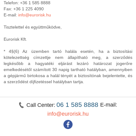
Telefon: +36 1 585 8888
Fax: +36 1 225 4090
E-mail:
info@eurorisk.hu
Tisztelettel és együttműködve,
Eurorisk Kft.
* 4§(6) Az üzemben tartó halála esetén, ha a biztosítási
kötelezettség címzettje nem állapítható meg, a szerződés
legkésőbb a hagyatéki eljárást lezáró határozat jogerőre
emelkedésétől számított 30 napig tartható hatályban, amennyiben
a gépjármű birtokosa a halál tényét a biztosítónak bejelentette, és
a szerződést díjfizetéssel hatályban tartja.
06 1 585 8888
E-mail:
Call Center:
info@eurorisk.hu