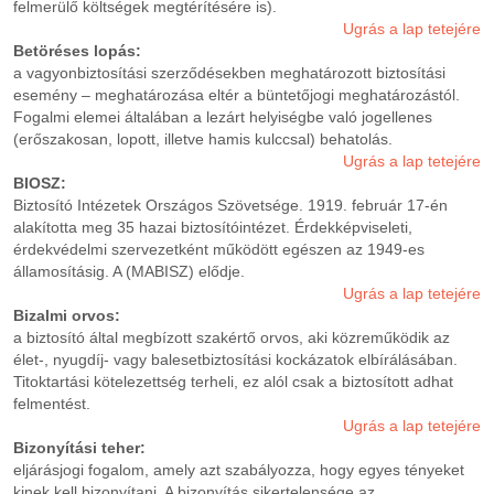
felmerülő költségek megtérítésére is).
Ugrás a lap tetejére
Betöréses lopás:
a vagyonbiztosítási szerződésekben meghatározott biztosítási
esemény – meghatározása eltér a büntetőjogi meghatározástól.
Fogalmi elemei általában a lezárt helyiségbe való jogellenes
(erőszakosan, lopott, illetve hamis kulccsal) behatolás.
Ugrás a lap tetejére
BIOSZ:
Biztosító Intézetek Országos Szövetsége. 1919. február 17-én
alakította meg 35 hazai biztosítóintézet. Érdekképviseleti,
érdekvédelmi szervezetként működött egészen az 1949-es
államosításig. A (MABISZ) elődje.
Ugrás a lap tetejére
Bizalmi orvos:
a biztosító által megbízott szakértő orvos, aki közreműködik az
élet-, nyugdíj- vagy balesetbiztosítási kockázatok elbírálásában.
Titoktartási kötelezettség terheli, ez alól csak a biztosított adhat
felmentést.
Ugrás a lap tetejére
Bizonyítási teher:
eljárásjogi fogalom, amely azt szabályozza, hogy egyes tényeket
kinek kell bizonyítani. A bizonyítás sikertelensége az