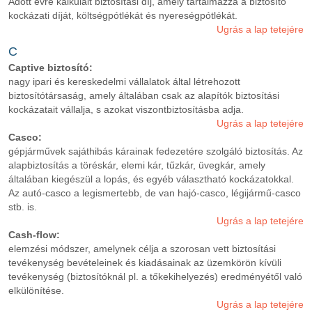
Adott évre kalkulált biztosítási díj, amely tartalmazza a biztosító
kockázati díját, költségpótlékát és nyereségpótlékát.
Ugrás a lap tetejére
C
Captive biztosító:
nagy ipari és kereskedelmi vállalatok által létrehozott
biztosítótársaság, amely általában csak az alapítók biztosítási
kockázatait vállalja, s azokat viszontbiztosításba adja.
Ugrás a lap tetejére
Casco:
gépjárművek sajáthibás kárainak fedezetére szolgáló biztosítás. Az
alapbiztosítás a töréskár, elemi kár, tűzkár, üvegkár, amely
általában kiegészül a lopás, és egyéb választható kockázatokkal.
Az autó-casco a legismertebb, de van hajó-casco, légijármű-casco
stb. is.
Ugrás a lap tetejére
Cash-flow:
elemzési módszer, amelynek célja a szorosan vett biztosítási
tevékenység bevételeinek és kiadásainak az üzemkörön kívüli
tevékenység (biztosítóknál pl. a tőkekihelyezés) eredményétől való
elkülönítése.
Ugrás a lap tetejére