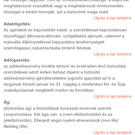
meghatározott százalékát vagy a meghatározott önrészesedés
összegét a kárból levonják, azt a biztosított maga viseli.
Ugrás a lap tetejére
Adatrögzítés:
Az ajánlatok és kapcsolódó iratok, a szerződéssel kapcsolatosan
összefüggő állományváltozási, szolgáltatási igények, valamint a
manuális díjkönyveléssel kapcsolatos tevékenységek
számítógépes nyilvántartásba történő felvitele.
Ugrás a lap tetejére
Adóigazolás:
az adókedvezmény körébe tartozó és érvényben lévő biztosítási
szerződések adott évben befolyt díjairól a biztosító
adókedvezmény igénybevételére jogosító igazolást ad ki a
tárgyévet követő január hó 31. napjáig a mindenkori Art. és Szja
szabályozásnak megfelelő módon és formában.
Ugrás a lap tetejére
Ág:
(biztosítási ág) a biztosítások kockázati ismérvek szerinti
csoportosítása. Két ága van: a (nem-életbiztosítás) és az
(életbiztosítás). Elterjedt angol nyelvű elnevezésük (non-life)
illetőleg (life).
Ugrás a lap tetejére