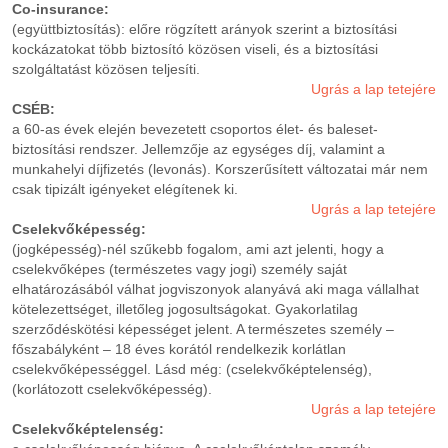
Co-insurance:
(együttbiztosítás): előre rögzített arányok szerint a biztosítási
kockázatokat több biztosító közösen viseli, és a biztosítási
szolgáltatást közösen teljesíti.
Ugrás a lap tetejére
CSÉB:
a 60-as évek elején bevezetett csoportos élet- és baleset-
biztosítási rendszer. Jellemzője az egységes díj, valamint a
munkahelyi díjfizetés (levonás). Korszerűsített változatai már nem
csak tipizált igényeket elégítenek ki.
Ugrás a lap tetejére
Cselekvőképesség:
(jogképesség)-nél szűkebb fogalom, ami azt jelenti, hogy a
cselekvőképes (természetes vagy jogi) személy saját
elhatározásából válhat jogviszonyok alanyává aki maga vállalhat
kötelezettséget, illetőleg jogosultságokat. Gyakorlatilag
szerződéskötési képességet jelent. A természetes személy –
főszabályként – 18 éves korától rendelkezik korlátlan
cselekvőképességgel. Lásd még: (cselekvőképtelenség),
(korlátozott cselekvőképesség).
Ugrás a lap tetejére
Cselekvőképtelenség: