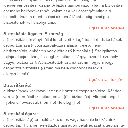
igényérvényesítést kizárja. A biztosítási jogviszonyban a biztosítási
esemény bekövetkezését, valamint a kár összegét mindig a
biztosítottnak, a mentesülési ok fennállását pedig mindig a
biztosítónak kell bizonyítania.
Ugrás a lap tetejére
Biztosításfelügyeleti Bizottság:
a (biztosítási törvény), által létrehívott 7 tagú testület. Biztosítások
csoportosítása § Jogi szabályozás alapján: élet-, nem-
életbiztosítás, önkéntes vagy kötelező biztosítás § Szolgáltatás
fajtája alapján: kár-, összegbiztosítás § Tárgya szerint: személy-,
vagyonbiztosítás § A biztosítottak száma szerint: egyéni vagy
csoportos biztosítás § (még másféle csoportosítások is
elképzelhetők)
Ugrás a lap tetejére
Biztosítási ág:
a biztosítások kockázati ismérvek szerinti csoportosítása. Két ága
van: a (nem-életbiztosítás) és az (életbiztosítás). Elterjedt angol
nyelvű elnevezésük (non-life) illetőleg (life).
Ugrás a lap tetejére
Biztosítási ágazat:
a (biztosítási ág)-on belül az azonos vagy hasonló kockázatok
csoportja. (Pl. a nem-életbiztosítási ágon belüli ágazat a gépjármű-