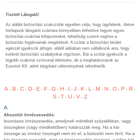
Tisztelt Látogató!
Az alábbi biztosítási szakszótár egyetlen célja, hogy ügyfeleink, illetve
honlapunk látogatói számára könnyebben érthetővé tegyen egyes
biztosítás-szakmai kifejezéseket, lehetőség szerint segítse a
biztosítás fogalmainak megértését. A szótár a biztosítási terület
egészét igyekszik átfogni, ebből adódóan nem vállalkozik arra, hogy
konkrét biztosítási szabályokat rögzítsen. Bár a szótár igyekszik a
legjobb szakmai színvonal elérésére, de a meghatározások az
Eurorisk Kft. adott tárgybani véleményének tekinthetők.
A
B
C
D
E
F
G
H
I
J
K
L
M
N
O
P
R
-
-
-
-
-
-
-
-
-
-
-
-
-
-
-
-
-
S
T
U
V
Z
-
-
-
-
A
Abszolút önrészesedés:
levonásos önrészesedés, amelynek mértékét százalékban, vagy
összegben (vagy mindkettőben) határozzák meg. Ha a kár
összege az önrész összegét nem éri el, a biztosító nem térít. Ha a
kár összege nagyobb, mint az önrészesedés összege, a teljes kár