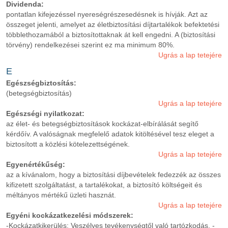
Dividenda:
pontatlan kifejezéssel nyereségrészesedésnek is hívják. Azt az
összeget jelenti, amelyet az életbiztosítási díjtartalékok befektetési
többlethozamából a biztosítottaknak át kell engedni. A (biztosítási
törvény) rendelkezései szerint ez ma minimum 80%.
Ugrás a lap tetejére
E
Egészségbiztosítás:
(betegségbiztosítás)
Ugrás a lap tetejére
Egészségi nyilatkozat:
az élet- és betegségbiztosítások kockázat-elbírálását segítő
kérdőív. A valóságnak megfelelő adatok kitöltésével tesz eleget a
biztosított a közlési kötelezettségének.
Ugrás a lap tetejére
Egyenértékűség:
az a kívánalom, hogy a biztosítási díjbevételek fedezzék az összes
kifizetett szolgáltatást, a tartalékokat, a biztosító költségeit és
méltányos mértékű üzleti hasznát.
Ugrás a lap tetejére
Egyéni kockázatkezelési módszerek:
-Kockázatkikerülés: Veszélyes tevékenységtől való tartózkodás. -