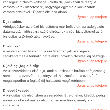
költségek, biztosító költségei -Nettó díj (Kockázati díjrész): A
várható károk kifizetésére, nagysága egyenlő a kockázatok
várható értékével. -Díjtartalék: lásd alább.
Ugrás a lap tetejére
Díjbetudás:
Átdolgozáskor az előző biztosításra már befizetett, az átdolgozás
dátuma utáni időszakra szóló díjrésznek a régi biztosításról az új
biztosításra történő átkönyvelése.
Ugrás a lap tetejére
Díjelőírás:
a naptári évben fizetendő, előre fizetmények összegével
csökkentett és a fennálló hátralékkal növelt biztosítási díj összege.
Ugrás a lap tetejére
Díjelőleg (foglaló díj):
Az új szerződések első díja, amit a kockázatelbírálás befejezéséig
nem lehet a szerződésre könyvelni. A biztosító és a szerződő
megállapodhat a foglaló díj halasztott megfizetésben.
Ugrás a lap tetejére
Díjesedékesség:
A biztosítási díj első ízben a szerződés létrejöttekor, később pedig
annak az időszaknak az első napján esedékes, amelyre a díj
vonatkozik.