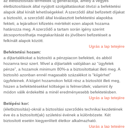
az életbiztosítási termékek új generációja, amely a vegyes
életbiztosítások által nyújtott szolgáltatásokat ötvözi a befektetési
alapok által kínált lehetőségekkel. A szerződő által befizetett díjakat
a biztosító, a szerződő által kiválasztott befektetési alapokba
fekteti, a lejáratkori kifizetés mértékét ezen alapok hozama
határozza meg. A szerződő a tartam során igény szerint
átcsoportosíthatja megtakarítását és jövőbeni befizetéseit a
felkínált alapok között.
Ugrás a lap tetejére
Befektetési hozam:
a díjtartalékokat a biztosító a pénzpiacon befekteti, és abból
hozamra tesz szert. Mivel a díjtartalék valójában az “ügyfelek
pénze”, a hozamok minimum 80%-a a biztosítottakat illeti meg. A
biztosító azonban ennél magasabb százalékot is “kiígérhet”
ügyfeleinek. A kiígért hozamokon felüli rész a biztosítót illeti meg,
hiszen a befektetésekkel költségei is felmerültek; valamint ily
módon válik érdekeltté a minél eredményesebb befektetésben.
Ugrás a lap tetejére
Belépési kor:
(életbiztosítás)-oknál a biztosítási szerződés technikai kezdetének
éve és a biztosított(ak) születési évének a különbözete. Két
biztosított esetén kiegyenlített életkor alkalmazható.
Ugrás a lap tetejére