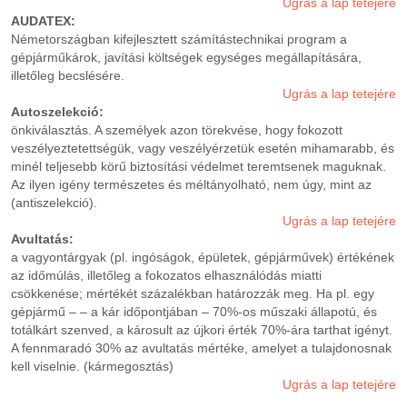
Ugrás a lap tetejére
AUDATEX:
Németországban kifejlesztett számítástechnikai program a
gépjárműkárok, javítási költségek egységes megállapítására,
illetőleg becslésére.
Ugrás a lap tetejére
Autoszelekció:
önkiválasztás. A személyek azon törekvése, hogy fokozott
veszélyeztetettségük, vagy veszélyérzetük esetén mihamarabb, és
minél teljesebb körű biztosítási védelmet teremtsenek maguknak.
Az ilyen igény természetes és méltányolható, nem úgy, mint az
(antiszelekció).
Ugrás a lap tetejére
Avultatás:
a vagyontárgyak (pl. ingóságok, épületek, gépjárművek) értékének
az időmúlás, illetőleg a fokozatos elhasználódás miatti
csökkenése; mértékét százalékban határozzák meg. Ha pl. egy
gépjármű – – a kár időpontjában – 70%-os műszaki állapotú, és
totálkárt szenved, a károsult az újkori érték 70%-ára tarthat igényt.
A fennmaradó 30% az avultatás mértéke, amelyet a tulajdonosnak
kell viselnie. (kármegosztás)
Ugrás a lap tetejére