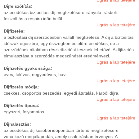
Ugrás a lap tetejére
Díjfelszólítás:
az esedékes biztosítási díj megfizetésére irányuló írásbeli
felszólítás a respiro időn belül.
Ugrás a lap tetejére
Díjfizetés:
a biztosítási díj szerződésben vállalt megfizetése. A díj a biztosítási
időszak egészére, egy összegben és előre esedékes, de a
szerződések általában részletfizetést tesznek lehetővé. A díjfizetés
elmulasztása a szerződés megszűnését eredményezi.
Ugrás a lap tetejére
Díjfizetés gyakorisága:
éves, féléves, negyedéves, havi
Ugrás a lap tetejére
Díjfizetés módja:
csekkes, csoportos beszedés, egyedi átutalás, kárból díjra.
Ugrás a lap tetejére
Díjfizetés típusa:
egyszeri, folyamatos
Ugrás a lap tetejére
Díjhalasztás:
az esedékes díj későbbi időpontban történő megfizetésére
vonatkozó megállapodás, amely csak írásban érvényes. A