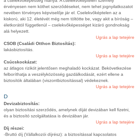
a cselekvőképesség hiánya. A cselekvőképtelen személy
érvényesen nem köthet szerződéseket, nem tehet jognyilatkozatot
nevében törvényes képviselője jár el. Cselekvőképtelen az a
kiskorú, aki 12. életévét még nem töltötte be, vagy akit a bíróság –
életkorától függetlenül – cselekvőképességet kizáró gondnokság
alá helyezett.
Ugrás a lap tetejére
CSOB (Családi Otthon Biztosítás):
lakásbiztosítás.
Ugrás a lap tetejére
Csúcskockázat:
az átlagos rizikót jelentősen meghaladó kockázat. Bekövetkezése
felboríthatja a veszélyközösség gazdálkodását, ezért ellene a
biztosítók általában (viszontbiztosítással) védekeznek.
Ugrás a lap tetejére
D
Devizabiztosítás:
olyan biztosítási szerződés, amelynek díját devizában kell fizetni,
és a biztosító szolgáltatása is devizában jár.
Ugrás a lap tetejére
Díj részei:
-Bruttó díj (Vállalkozói díjrész): a biztosítással kapcsolatos