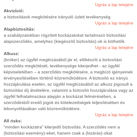
Ugrás a lap tetejére
Akvizíció:
a biztosítások megkötésére irányuló üzleti tevékenység.
Ugrás a lap tetejére
Alapbiztosítás:
a szabályzatokban rögzített kockázatokat tartalmazó biztosítási
alapszerződés, amelyhez (kiegészítő biztosítás)-ok is köthetők.
Ugrás a lap tetejére
Alkusz:
(bróker) az ügyfél megbízásából jár el, előkészíti a biztosítási
szerződés megkötését, tevékenysége kiterjedhet - az ügyfél
képviseletében – a szerződés megkötésére, a megbízó igényeinek
érvényesítésében történő közreműködésre. A biztosító ez irányú
hozzájárulása esetén, az ügyfél megbízásából az alkusz jogosult a
biztosítási díj átvételére, valamint a biztosító hozzájárulása vagy az
ügyfél felhatalmazása alapján a kockázat felmérésében, a
szerződésből eredő jogok és kötelezettségek teljesítésében és
lebonyolításában való közreműködésre.
Ugrás a lap tetejére
All risks:
“minden kockázatra” kiterjedő biztosítás. A szerződés nem a
(biztosítási esemény)-eket, hanem csak a (kizárás)-okat