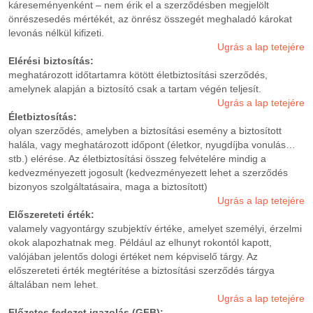
káreseményenként – nem érik el a szerződésben megjelölt
önrészesedés mértékét, az önrész összegét meghaladó károkat
levonás nélkül kifizeti.
Ugrás a lap tetejére
Elérési biztosítás:
meghatározott időtartamra kötött életbiztosítási szerződés,
amelynek alapján a biztosító csak a tartam végén teljesít.
Ugrás a lap tetejére
Életbiztosítás:
olyan szerződés, amelyben a biztosítási esemény a biztosított
halála, vagy meghatározott időpont (életkor, nyugdíjba vonulás…
stb.) elérése. Az életbiztosítási összeg felvételére mindig a
kedvezményezett jogosult (kedvezményezett lehet a szerződés
bizonyos szolgáltatásaira, maga a biztosított)
Ugrás a lap tetejére
Előszereteti érték:
valamely vagyontárgy szubjektív értéke, amelyet személyi, érzelmi
okok alapozhatnak meg. Például az elhunyt rokontól kapott,
valójában jelentős dologi értéket nem képviselő tárgy. Az
előszereteti érték megtérítése a biztosítási szerződés tárgya
általában nem lehet.
Ugrás a lap tetejére
Előzetes fedezet igazolás (GFB):