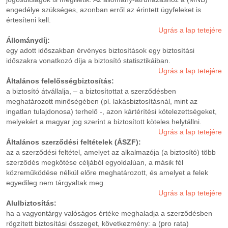
engedélye szükséges, azonban erről az érintett ügyfeleket is
értesíteni kell.
Ugrás a lap tetejére
Állománydíj:
egy adott időszakban érvényes biztosítások egy biztosítási
időszakra vonatkozó díja a biztosító statisztikáiban.
Ugrás a lap tetejére
Általános felelősségbiztosítás:
a biztosító átvállalja, – a biztosítottat a szerződésben
meghatározott minőségében (pl. lakásbiztosításnál, mint az
ingatlan tulajdonosa) terhelő -, azon kártérítési kötelezettségeket,
melyekért a magyar jog szerint a biztosított köteles helytállni.
Ugrás a lap tetejére
Általános szerződési feltételek (ÁSZF):
az a szerződési feltétel, amelyet az alkalmazója (a biztosító) több
szerződés megkötése céljából egyoldalúan, a másik fél
közreműködése nélkül előre meghatározott, és amelyet a felek
egyedileg nem tárgyaltak meg.
Ugrás a lap tetejére
Alulbiztosítás:
ha a vagyontárgy valóságos értéke meghaladja a szerződésben
rögzített biztosítási összeget, következmény: a (pro rata)