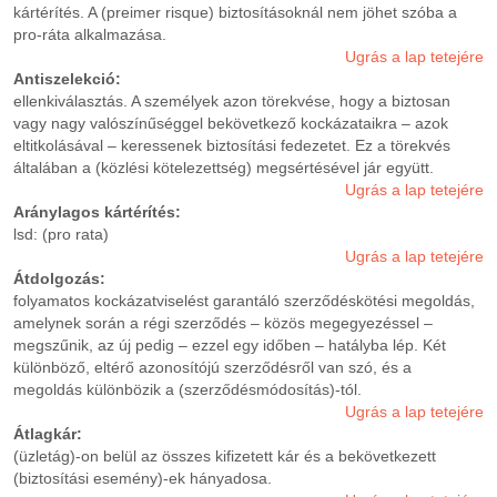
kártérítés. A (preimer risque) biztosításoknál nem jöhet szóba a
pro-ráta alkalmazása.
Ugrás a lap tetejére
Antiszelekció:
ellenkiválasztás. A személyek azon törekvése, hogy a biztosan
vagy nagy valószínűséggel bekövetkező kockázataikra – azok
eltitkolásával – keressenek biztosítási fedezetet. Ez a törekvés
általában a (közlési kötelezettség) megsértésével jár együtt.
Ugrás a lap tetejére
Aránylagos kártérítés:
lsd: (pro rata)
Ugrás a lap tetejére
Átdolgozás:
folyamatos kockázatviselést garantáló szerződéskötési megoldás,
amelynek során a régi szerződés – közös megegyezéssel –
megszűnik, az új pedig – ezzel egy időben – hatályba lép. Két
különböző, eltérő azonosítójú szerződésről van szó, és a
megoldás különbözik a (szerződésmódosítás)-tól.
Ugrás a lap tetejére
Átlagkár:
(üzletág)-on belül az összes kifizetett kár és a bekövetkezett
(biztosítási esemény)-ek hányadosa.