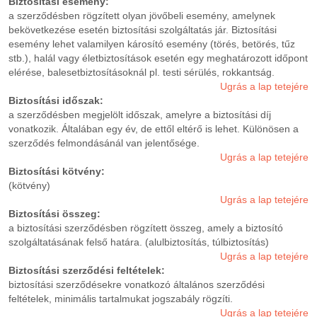
Biztosítási esemény:
a szerződésben rögzített olyan jövőbeli esemény, amelynek
bekövetkezése esetén biztosítási szolgáltatás jár. Biztosítási
esemény lehet valamilyen károsító esemény (törés, betörés, tűz
stb.), halál vagy életbiztosítások esetén egy meghatározott időpont
elérése, balesetbiztosításoknál pl. testi sérülés, rokkantság.
Ugrás a lap tetejére
Biztosítási időszak:
a szerződésben megjelölt időszak, amelyre a biztosítási díj
vonatkozik. Általában egy év, de ettől eltérő is lehet. Különösen a
szerződés felmondásánál van jelentősége.
Ugrás a lap tetejére
Biztosítási kötvény:
(kötvény)
Ugrás a lap tetejére
Biztosítási összeg:
a biztosítási szerződésben rögzített összeg, amely a biztosító
szolgáltatásának felső határa. (alulbiztosítás, túlbiztosítás)
Ugrás a lap tetejére
Biztosítási szerződési feltételek:
biztosítási szerződésekre vonatkozó általános szerződési
feltételek, minimális tartalmukat jogszabály rögzíti.
Ugrás a lap tetejére