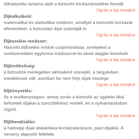
díjhalasztás tartama alatt a biztosító kockázatviselése fennáll.
Ugrás a lap tetejére
Díjkalkuláció:
matematikai és statisztikai módszer, amellyel a biztosítói kockázat
ellenértékét, a biztosítási díjat számítják ki.
Ugrás a lap tetejére
Díjkezelési rendszer:
Hasonló díjfizetési módok csoportosítása, amelyeket a
rendszerekben egyforma módszerrel és elvek alapján kezelnek.
Ugrás a lap tetejére
Díjkintlévőség:
a biztosítók mérlegében aktívaként szereplő, a tárgyévben
esedékessé vált, azonban be nem folyt díjak összege.
Ugrás a lap tetejére
Díjkönyvelés:
Az a tevékenységsor, amely során a biztosító az ügyfelei által
befizetett díjakat a szerződéshez rendeli, és a nyilvántartásban
rögzíti.
Ugrás a lap tetejére
Díjliberalizálás:
a hatósági díjak átalakítása kockázatarányos, piaci díjakká. A
verseny alapvető feltétele.