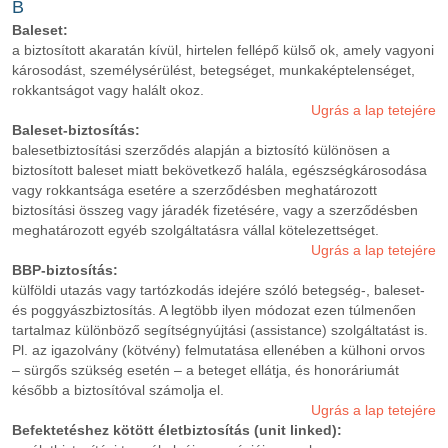
B
Baleset:
a biztosított akaratán kívül, hirtelen fellépő külső ok, amely vagyoni
károsodást, személysérülést, betegséget, munkaképtelenséget,
rokkantságot vagy halált okoz.
Ugrás a lap tetejére
Baleset-biztosítás:
balesetbiztosítási szerződés alapján a biztosító különösen a
biztosított baleset miatt bekövetkező halála, egészségkárosodása
vagy rokkantsága esetére a szerződésben meghatározott
biztosítási összeg vagy járadék fizetésére, vagy a szerződésben
meghatározott egyéb szolgáltatásra vállal kötelezettséget.
Ugrás a lap tetejére
BBP-biztosítás:
külföldi utazás vagy tartózkodás idejére szóló betegség-, baleset-
és poggyászbiztosítás. A legtöbb ilyen módozat ezen túlmenően
tartalmaz különböző segítségnyújtási (assistance) szolgáltatást is.
Pl. az igazolvány (kötvény) felmutatása ellenében a külhoni orvos
– sürgős szükség esetén – a beteget ellátja, és honoráriumát
később a biztosítóval számolja el.
Ugrás a lap tetejére
Befektetéshez kötött életbiztosítás (unit linked):