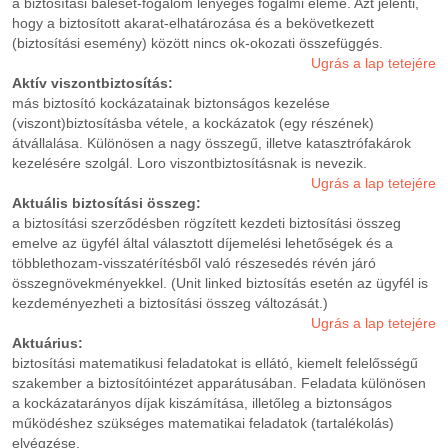
a biztosítási baleset-fogalom lényeges fogalmi eleme. Azt jelenti,
hogy a biztosított akarat-elhatározása és a bekövetkezett
(biztosítási esemény) között nincs ok-okozati összefüggés.
Ugrás a lap tetejére
Aktív viszontbiztosítás:
más biztosító kockázatainak biztonságos kezelése
(viszont)biztosításba vétele, a kockázatok (egy részének)
átvállalása. Különösen a nagy összegű, illetve katasztrófakárok
kezelésére szolgál. Loro viszontbiztosításnak is nevezik.
Ugrás a lap tetejére
Aktuális biztosítási összeg:
a biztosítási szerződésben rögzített kezdeti biztosítási összeg
emelve az ügyfél által választott díjemelési lehetőségek és a
többlethozam-visszatérítésből való részesedés révén járó
összegnövekményekkel. (Unit linked biztosítás esetén az ügyfél is
kezdeményezheti a biztosítási összeg változását.)
Ugrás a lap tetejére
Aktuárius:
biztosítási matematikusi feladatokat is ellátó, kiemelt felelősségű
szakember a biztosítóintézet apparátusában. Feladata különösen
a kockázatarányos díjak kiszámítása, illetőleg a biztonságos
működéshez szükséges matematikai feladatok (tartalékolás)
elvégzése.