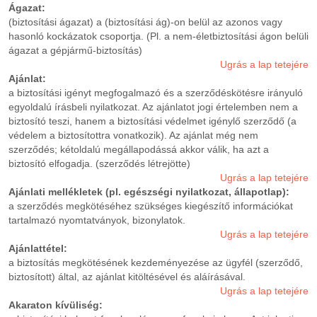
Ágazat:
(biztosítási ágazat) a (biztosítási ág)-on belül az azonos vagy
hasonló kockázatok csoportja. (Pl. a nem-életbiztosítási ágon belüli
ágazat a gépjármű-biztosítás)
Ugrás a lap tetejére
Ajánlat:
a biztosítási igényt megfogalmazó és a szerződéskötésre irányuló
egyoldalú írásbeli nyilatkozat. Az ajánlatot jogi értelemben nem a
biztosító teszi, hanem a biztosítási védelmet igénylő szerződő (a
védelem a biztosítottra vonatkozik). Az ajánlat még nem
szerződés; kétoldalú megállapodássá akkor válik, ha azt a
biztosító elfogadja. (szerződés létrejötte)
Ugrás a lap tetejére
Ajánlati mellékletek (pl. egészségi nyilatkozat, állapotlap):
a szerződés megkötéséhez szükséges kiegészítő információkat
tartalmazó nyomtatványok, bizonylatok.
Ugrás a lap tetejére
Ajánlattétel:
a biztosítás megkötésének kezdeményezése az ügyfél (szerződő,
biztosított) által, az ajánlat kitöltésével és aláírásával.
Ugrás a lap tetejére
Akaraton kívüliség: