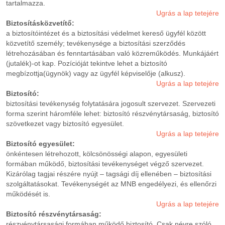
tartalmazza.
Ugrás a lap tetejére
Biztosításközvetítő:
a biztosítóintézet és a biztosítási védelmet kereső ügyfél között
közvetítő személy; tevékenysége a biztosítási szerződés
létrehozásában és fenntartásában való közreműködés. Munkájáért
(jutalék)-ot kap. Pozícióját tekintve lehet a biztosító
megbízottja(ügynök) vagy az ügyfél képviselője (alkusz).
Ugrás a lap tetejére
Biztosító:
biztosítási tevékenység folytatására jogosult szervezet. Szervezeti
forma szerint háromféle lehet: biztosító részvénytársaság, biztosító
szövetkezet vagy biztosító egyesület.
Ugrás a lap tetejére
Biztosító egyesület:
önkéntesen létrehozott, kölcsönösségi alapon, egyesületi
formában működő, biztosítási tevékenységet végző szervezet.
Kizárólag tagjai részére nyújt – tagsági díj ellenében – biztosítási
szolgáltatásokat. Tevékenységét az MNB engedélyezi, és ellenőrzi
működését is.
Ugrás a lap tetejére
Biztosító részvénytársaság:
részvénytársasági formában működő biztosító. Csak névre szóló