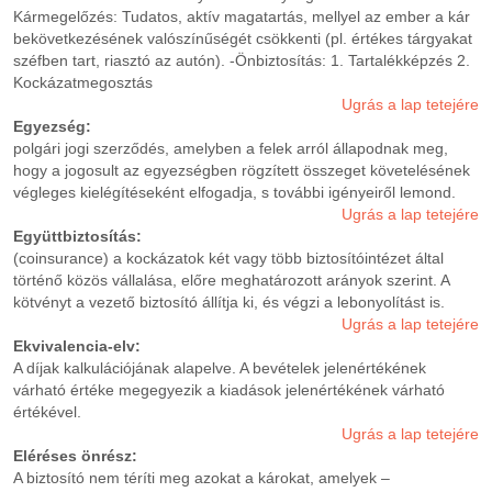
Kármegelőzés: Tudatos, aktív magatartás, mellyel az ember a kár
bekövetkezésének valószínűségét csökkenti (pl. értékes tárgyakat
széfben tart, riasztó az autón). -Önbiztosítás: 1. Tartalékképzés 2.
Kockázatmegosztás
Ugrás a lap tetejére
Egyezség:
polgári jogi szerződés, amelyben a felek arról állapodnak meg,
hogy a jogosult az egyezségben rögzített összeget követelésének
végleges kielégítéseként elfogadja, s további igényeiről lemond.
Ugrás a lap tetejére
Együttbiztosítás:
(coinsurance) a kockázatok két vagy több biztosítóintézet által
történő közös vállalása, előre meghatározott arányok szerint. A
kötvényt a vezető biztosító állítja ki, és végzi a lebonyolítást is.
Ugrás a lap tetejére
Ekvivalencia-elv:
A díjak kalkulációjának alapelve. A bevételek jelenértékének
várható értéke megegyezik a kiadások jelenértékének várható
értékével.
Ugrás a lap tetejére
Eléréses önrész:
A biztosító nem téríti meg azokat a károkat, amelyek –