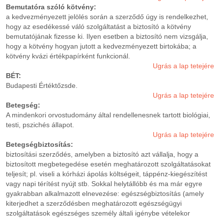
Bemutatóra szóló kötvény:
a kedvezményezett jelölés során a szerződő úgy is rendelkezhet,
hogy az esedékessé váló szolgáltatást a biztosító a kötvény
bemutatójának fizesse ki. Ilyen esetben a biztosító nem vizsgálja,
hogy a kötvény hogyan jutott a kedvezményezett birtokába; a
kötvény kvázi értékpapírként funkcionál.
Ugrás a lap tetejére
BÉT:
Budapesti Értéktőzsde.
Ugrás a lap tetejére
Betegség:
A mindenkori orvostudomány által rendellenesnek tartott biológiai,
testi, pszichés állapot.
Ugrás a lap tetejére
Betegségbiztosítás:
biztosítási szerződés, amelyben a biztosító azt vállalja, hogy a
biztosított megbetegedése esetén meghatározott szolgáltatásokat
teljesít; pl. viseli a kórházi ápolás költségeit, táppénz-kiegészítést
vagy napi térítést nyújt stb. Sokkal helytállóbb és ma már egyre
gyakrabban alkalmazott elnevezése: egészségbiztosítás (amely
kiterjedhet a szerződésben meghatározott egészségügyi
szolgáltatások egészséges személy általi igénybe vételekor