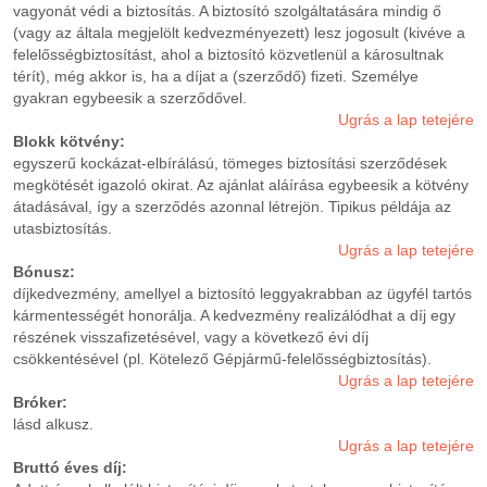
vagyonát védi a biztosítás. A biztosító szolgáltatására mindig ő
(vagy az általa megjelölt kedvezményezett) lesz jogosult (kivéve a
felelősségbiztosítást, ahol a biztosító közvetlenül a károsultnak
térít), még akkor is, ha a díjat a (szerződő) fizeti. Személye
gyakran egybeesik a szerződővel.
Ugrás a lap tetejére
Blokk kötvény:
egyszerű kockázat-elbírálású, tömeges biztosítási szerződések
megkötését igazoló okirat. Az ajánlat aláírása egybeesik a kötvény
átadásával, így a szerződés azonnal létrejön. Tipikus példája az
utasbiztosítás.
Ugrás a lap tetejére
Bónusz:
díjkedvezmény, amellyel a biztosító leggyakrabban az ügyfél tartós
kármentességét honorálja. A kedvezmény realizálódhat a díj egy
részének visszafizetésével, vagy a következő évi díj
csökkentésével (pl. Kötelező Gépjármű-felelősségbiztosítás).
Ugrás a lap tetejére
Bróker:
lásd alkusz.
Ugrás a lap tetejére
Bruttó éves díj: