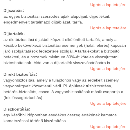
Ugrás a lap tetejére
Díjszabás:
az egyes biztosítási szerződésfajták alapdíjait, díjpótlékait,
engedményeit tartalmazó díjtáblázat, tarifa.
Ugrás a lap tetejére
Díjtartalék:
az életbiztosítási díjakból képzett elkülönített tartalék, amely a
később bekövetkező biztosítási események (halál, elérés) kapcsán
járó szolgáltatások fedezetére szolgál. A tartalékokat a biztosító
befekteti, és a hozamok minimum 80%-át köteles visszajuttatni
biztosítottainak. Mód van a díjtartalék visszavásárlására is.
Ugrás a lap tetejére
Direkt biztosítás:
vagyonbiztosítás, amely a tulajdonos vagy az érdekelt személy
vagyontárgyait közvetlenül védi. Pl. épületek tűzbiztosítása,
betörés-biztosítás, casco. A vagyonbiztosítások másik csoportja a
(felelősségbiztosítás).
Ugrás a lap tetejére
Diszkontálás:
egy későbbi időpontban esedékes összeg értékének kamatos
kamatozással történő kiszámítása.
Ugrás a lap tetejére