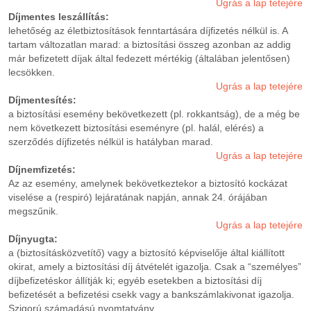
Ugrás a lap tetejére
Díjmentes leszállítás:
lehetőség az életbiztosítások fenntartására díjfizetés nélkül is. A
tartam változatlan marad: a biztosítási összeg azonban az addig
már befizetett díjak által fedezett mértékig (általában jelentősen)
lecsökken.
Ugrás a lap tetejére
Díjmentesítés:
a biztosítási esemény bekövetkezett (pl. rokkantság), de a még be
nem következett biztosítási eseményre (pl. halál, elérés) a
szerződés díjfizetés nélkül is hatályban marad.
Ugrás a lap tetejére
Díjnemfizetés:
Az az esemény, amelynek bekövetkeztekor a biztosító kockázat
viselése a (respiró) lejáratának napján, annak 24. órájában
megszűnik.
Ugrás a lap tetejére
Díjnyugta:
a (biztosításközvetítő) vagy a biztosító képviselője által kiállított
okirat, amely a biztosítási díj átvételét igazolja. Csak a “személyes”
díjbefizetéskor állítják ki; egyéb esetekben a biztosítási díj
befizetését a befizetési csekk vagy a bankszámlakivonat igazolja.
Szigorú számadású nyomtatvány.