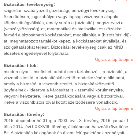
Biztosítási tevékenység:
szigorúan szabályozott gazdasági, pénzügyi tevékenység.
Szerződésen, jogszabályon vagy tagsági viszonyon alapuló
kötelezettségvállalás, amely során a (biztosító) megszervezi a
(veszélyközösség)-et, matematikai és statisztikai eszközökkel
felméri a biztosítható kockázatokat, megállapítja a (biztosítási díj)-
at, meghatározott tartalékot képez, a kockázatokat átvállalja, és
szolgáltatásokat teljesít. Biztosítási tevékenység csak az MNB
előzetes engedélyével folytatható.
Ugrás a lap tetejére
Biztosítási titok:
minden olyan - minősített adatot nem tartalmazó -, a biztosító, a
viszontbiztosító, a biztosításközvetítő rendelkezésére álló adat,
amely a biztosító, a viszontbiztosító, a biztosításközvetítő
ügyfeleinek - ideértve a károsultat is - személyi körülményeire,
vagyoni helyzetére, illetve gazdálkodására vagy a biztosítóval,
illetve a viszontbiztosítóval kötött szerződéseire vonatkozik.
Ugrás a lap tetejére
Biztosítási törvény:
2015. december hó 31-ig a 2003. évi LX. törvény, 2016. január 1-
től a 2014. évi LXXXVIII. törvény, általánosan használt rövidítése
Bit. A biztosítás közjogának és állami felügyeletének szabályait