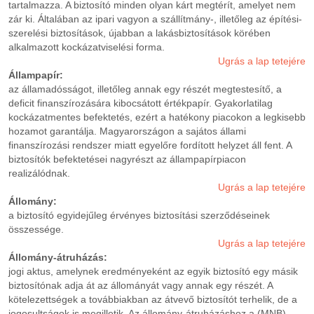
tartalmazza. A biztosító minden olyan kárt megtérít, amelyet nem
zár ki. Általában az ipari vagyon a szállítmány-, illetőleg az építési-
szerelési biztosítások, újabban a lakásbiztosítások körében
alkalmazott kockázatviselési forma.
Ugrás a lap tetejére
Állampapír:
az államadósságot, illetőleg annak egy részét megtestesítő, a
deficit finanszírozására kibocsátott értékpapír. Gyakorlatilag
kockázatmentes befektetés, ezért a hatékony piacokon a legkisebb
hozamot garantálja. Magyarországon a sajátos állami
finanszírozási rendszer miatt egyelőre fordított helyzet áll fent. A
biztosítók befektetései nagyrészt az állampapírpiacon
realizálódnak.
Ugrás a lap tetejére
Állomány:
a biztosító egyidejűleg érvényes biztosítási szerződéseinek
összessége.
Ugrás a lap tetejére
Állomány-átruházás:
jogi aktus, amelynek eredményeként az egyik biztosító egy másik
biztosítónak adja át az állományát vagy annak egy részét. A
kötelezettségek a továbbiakban az átvevő biztosítót terhelik, de a
jogosultságok is megilletik. Az állomány-átruházáshoz a (MNB)