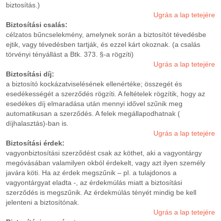
biztosítás.)
Ugrás a lap tetejére
Biztosítási csalás:
célzatos bűncselekmény, amelynek során a biztosítót tévedésbe
ejtik, vagy tévedésben tartják, és ezzel kárt okoznak. (a csalás
törvényi tényállást a Btk. 373. §-a rögzíti)
Ugrás a lap tetejére
Biztosítási díj:
a biztosító kockázatviselésének ellenértéke; összegét és
esedékességét a szerződés rögzíti. A feltételek rögzítik, hogy az
esedékes díj elmaradása után mennyi idővel szűnik meg
automatikusan a szerződés. A felek megállapodhatnak (
díjhalasztás)-ban is.
Ugrás a lap tetejére
Biztosítási érdek:
vagyonbiztosítási szerződést csak az köthet, aki a vagyontárgy
megóvásában valamilyen okból érdekelt, vagy azt ilyen személy
javára köti. Ha az érdek megszűnik – pl. a tulajdonos a
vagyontárgyat eladta -, az érdekmúlás miatt a biztosítási
szerződés is megszűnik. Az érdekmúlás tényét mindig be kell
jelenteni a biztosítónak.
Ugrás a lap tetejére