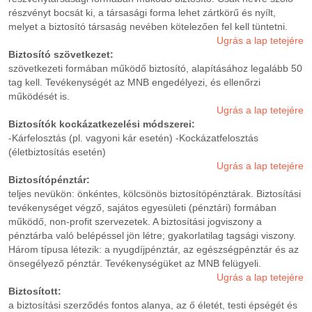
részvényt bocsát ki, a társasági forma lehet zártkörű és nyílt,
melyet a biztosító társaság nevében kötelezően fel kell tüntetni.
Ugrás a lap tetejére
Biztosító szövetkezet:
szövetkezeti formában működő biztosító, alapításához legalább 50
tag kell. Tevékenységét az MNB engedélyezi, és ellenőrzi
működését is.
Ugrás a lap tetejére
Biztosítók kockázatkezelési módszerei:
-Kárfelosztás (pl. vagyoni kár esetén) -Kockázatfelosztás
(életbiztosítás esetén)
Ugrás a lap tetejére
Biztosítópénztár:
teljes nevükön: önkéntes, kölcsönös biztosítópénztárak. Biztosítási
tevékenységet végző, sajátos egyesületi (pénztári) formában
működő, non-profit szervezetek. A biztosítási jogviszony a
pénztárba való belépéssel jön létre; gyakorlatilag tagsági viszony.
Három típusa létezik: a nyugdíjpénztár, az egészségpénztár és az
önsegélyező pénztár. Tevékenységüket az MNB felügyeli.
Ugrás a lap tetejére
Biztosított:
a biztosítási szerződés fontos alanya, az ő életét, testi épségét és