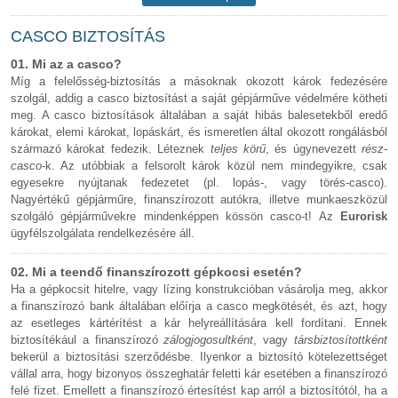
tetejére
CASCO BIZTOSÍTÁS
01. Mi az a casco?
Míg a felelősség-biztosítás a másoknak okozott károk fedezésére
szolgál, addig a casco biztosítást a saját gépjárműve védelmére kötheti
meg. A casco biztosítások általában a saját hibás balesetekből eredő
károkat, elemi károkat, lopáskárt, és ismeretlen által okozott rongálásból
származó károkat fedezik. Léteznek
teljes körű
, és úgynevezett
rész-
casco-
k. Az utóbbiak a felsorolt károk közül nem mindegyikre, csak
egyesekre nyújtanak fedezetet (pl. lopás-, vagy törés-casco).
Nagyértékű gépjárműre, finanszírozott autókra, illetve munkaeszközül
szolgáló gépjárművekre mindenképpen kössön casco-t! Az
Eurorisk
ügyfélszolgálata rendelkezésére áll.
02. Mi a teendő finanszírozott gépkocsi esetén?
Ha a gépkocsit hitelre, vagy lízing konstrukcióban vásárolja meg, akkor
a finanszírozó bank általában előírja a casco megkötését, és azt, hogy
az esetleges kártérítést a kár helyreállítására kell fordítani. Ennek
biztosítékául a finanszírozó
zálogjogosultként
, vagy
társbiztosítottként
bekerül a biztosítási szerződésbe. Ilyenkor a biztosító kötelezettséget
vállal arra, hogy bizonyos összeghatár feletti kár esetében a finanszírozó
felé fizet. Emellett a finanszírozó értesítést kap arról a biztosítótól, ha a