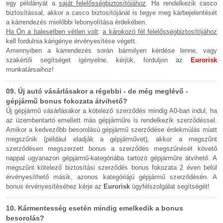
egy példányát a
saját felelősségbiztosítójához
. Ha rendelkezik casco
biztosítással, akkor a casco biztosítójánál is tegye meg kárbejelentését
a kárrendezés mielőbbi lebonyolítása érdekében.
Ha Ön a balesetben vétlen volt
:
a károkozó fél felelősségbiztosítójához
kell fordulnia kárigénye érvényesítése végett.
Amennyiben a kárrendezés során bármilyen kérdése lenne, vagy
szakértői segítséget igényelne, kérjük, forduljon az
Eurorisk
munkatársaihoz!
09. Új autó vásárlásakor a régebbi - de még meglévő -
gépjármű bonus fokozata átvihető?
Új gépjármű vásárlásakor a kötelező szerződés mindig A0-ban indul, ha
az üzembentartó emellett más gépjárműre is rendelkezik szerződéssel.
Amikor a kedvezőbb besorolású gépjármű szerződése érdekmúlás miatt
megszűnik (például eladják a gépjárművet), akkor a megszűnt
szerződésen megszerzett bonus a szerződés megszűnését követő
nappal ugyanazon gépjármű-kategóriába tartozó gépjárműre átvihető. A
megszűnt kötelező biztosítási szerződés bonus fokozata 2 éven belül
érvényesíthető másik, azonos kategóriájú gépjármű szerződésén. A
bonus érvényesítéséhez kérje az
Eurorisk
ügyfélszolgálat segítségét!
10. Kármentesség esetén mindig emelkedik a bonus
besorolás?