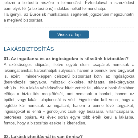
jelezni a biztosító részére a felmondást. Évfordulóval a szerződést
bármelyik fél (a biztosító is) indoklás nélkül felmondhatja.
Ha igényli, az
Eurorisk
munkatársai segítenek jogszerűen megszüntetni
a meglévő biztosítást.
Vissza a lap
tetejére
LAKÁSBIZTOSÍTÁS
01. Az ingatlanra és az ingóságokra is kössünk biztosítást?
A szélsőséges időjárás, illetve egyéb elemi csapások nemcsak a
lakóingatlanokat károsíthatják súlyosan, hanem a bennük lévő tárgyakat
is, ezért mindenképpen célszerű biztosítást kötni az ingóságokra
(berendezési tárgyakra, műszaki cikkekre, ruházatra, értéktárgyakra
stb.) is. Ha a lakás vásárlásához hitelt vettek fel, akkor a bank általában
előírja a biztosítás megkötését, ami nemcsak a bankot, hanem az
épület, vagy lakás tulajdonosát is védi. Figyelembe kell venni, hogy a
legtöbb kár nemcsak az ingatlant, hanem a benne lévő tárgyakat,
ingóságokat is érinti – gondoljunk csak egy beázásra, villámcsapásra,
betöréses lopásra. Az évek során egyre több érték kerül a lakásba,
fontos, hogy a biztosítás ezekre is kiterjedjen.
02. Lakásbiztosításnál is van önrész?