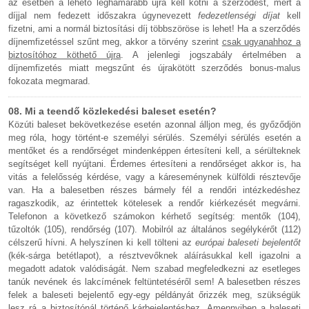
az esetben a lehető leghamarabb újra kell kötni a szerződést, mert a
díjjal nem fedezett időszakra úgynevezett
fedezetlenségi díjat
kell
fizetni, ami a normál biztosítási díj többszöröse is lehet! Ha a szerződés
díjnemfizetéssel szűnt meg, akkor a törvény szerint
csak ugyanahhoz a
biztosítóhoz köthető újra
. A jelenlegi jogszabály értelmében a
díjnemfizetés miatt megszűnt és újrakötött szerződés bonus-malus
fokozata megmarad.
08. Mi a teendő közlekedési baleset esetén?
Közúti baleset bekövetkezése esetén azonnal álljon meg, és győződjön
meg róla, hogy történt-e személyi sérülés. Személyi sérülés esetén a
mentőket és a rendőrséget mindenképpen értesíteni kell, a sérülteknek
segítséget kell nyújtani. Érdemes értesíteni a rendőrséget akkor is, ha
vitás a felelősség kérdése, vagy a káreseménynek külföldi résztevője
van. Ha a balesetben részes bármely fél a rendőri intézkedéshez
ragaszkodik, az érintettek kötelesek a rendőr kiérkezését megvárni.
Telefonon a következő számokon kérhető segítség: mentők (104),
tűzoltók (105), rendőrség (107). Mobilról az általános segélykérőt (112)
célszerű hívni. A helyszínen ki kell tölteni az
európai baleseti bejelentőt
(kék-sárga betétlapot), a résztvevőknek aláírásukkal kell igazolni a
megadott adatok valódiságát. Nem szabad megfeledkezni az esetleges
tanúk nevének és lakcímének feltüntetéséről sem! A balesetben részes
felek a baleseti bejelentő egy-egy példányát őrizzék meg, szükségük
lesz rá a biztosítónál történő kárbejelentéshez. Amennyiben a baleseti