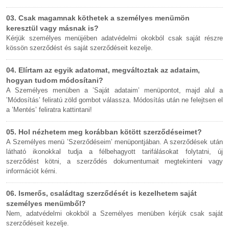
03. Csak magamnak köthetek a személyes menümön
keresztül vagy másnak is?
Kérjük személyes menüjében adatvédelmi okokból csak saját részre
kössön szerződést és saját szerződéseit kezelje.
04. Elírtam az egyik adatomat, megváltoztak az adataim,
hogyan tudom módosítani?
A Személyes menüben a ’Saját adataim’ menüpontot, majd alul a
’Módosítás’ feliratú zöld gombot válassza. Módosítás után ne felejtsen el
a ’Mentés’ feliratra kattintani!
05. Hol nézhetem meg korábban kötött szerződéseimet?
A Személyes menü ’Szerződéseim’ menüpontjában. A szerződések után
látható ikonokkal tudja a félbehagyott tarifálásokat folytatni, új
szerződést kötni, a szerződés dokumentumait megtekinteni vagy
információt kérni.
06. Ismerős, családtag szerződését is kezelhetem saját
személyes menümből?
Nem, adatvédelmi okokból a Személyes menüben kérjük csak saját
szerződéseit kezelje.