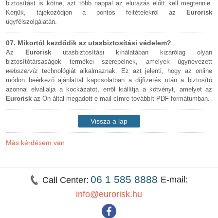
biztosítást is kötne, azt több nappal az elutazás előtt kell megtennie.
Kérjük, tájékozódjon a pontos feltételekről az
Eurorisk
ügyfélszolgálatán.
07. Mikortól kezdődik az utasbiztosítási védelem?
Az
Eurorisk
utasbiztosítási kínálatában kizárólag olyan
biztosítótársaságok termékei szerepelnek, amelyek úgynevezett
webszervíz
technológiát alkalmaznak. Ez azt jelenti, hogy az online
módon beérkező ajánlattal kapcsolatban a díjfizetés után a biztosító
azonnal elvállalja a kockázatot, erről kiállítja a kötvényt, amelyet az
Eurorisk
az Ön által megadott e-mail címre továbbít PDF formátumban.
Vissza a lap
tetejére
Más kérdésem van
06 1 585 8888
E-mail:
Call Center:
info@eurorisk.hu