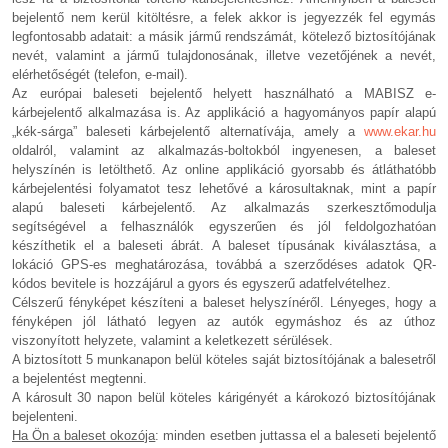
bejelentő nem kerül kitöltésre, a felek akkor is jegyezzék fel egymás
legfontosabb adatait: a másik jármű rendszámát, kötelező biztosítójának
nevét, valamint a jármű tulajdonosának, illetve vezetőjének a nevét,
elérhetőségét (telefon, e-mail).
Az európai baleseti bejelentő helyett használható a MABISZ e-
kárbejelentő alkalmazása is. Az applikáció a hagyományos papír alapú
„kék-sárga” baleseti kárbejelentő alternatívája, amely a
www.ekar.hu
oldalról, valamint az alkalmazás-boltokból ingyenesen, a baleset
helyszínén is letölthető. Az online applikáció gyorsabb és átláthatóbb
kárbejelentési folyamatot tesz lehetővé a károsultaknak, mint a papír
alapú baleseti kárbejelentő. Az alkalmazás szerkesztőmodulja
segítségével a felhasználók egyszerűen és jól feldolgozhatóan
készíthetik el a baleseti ábrát. A baleset típusának kiválasztása, a
lokáció GPS-es meghatározása, továbbá a szerződéses adatok QR-
kódos bevitele is hozzájárul a gyors és egyszerű adatfelvételhez.
Célszerű fényképet készíteni a baleset helyszínéről. Lényeges, hogy a
fényképen jól látható legyen az autók egymáshoz és az úthoz
viszonyított helyzete, valamint a keletkezett sérülések.
A biztosított 5 munkanapon belül köteles saját biztosítójának a balesetről
a bejelentést megtenni.
A károsult 30 napon belül köteles kárigényét a károkozó biztosítójának
bejelenteni.
Ha Ön a baleset okozója
: minden esetben juttassa el a baleseti bejelentő