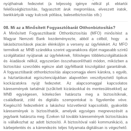
nyújthatnak fedezetet (a teljesség igénye nélkül pl. ebtartói
felelősségbiztosítás, fagyasztott áruk megromlása, elveszett iratok,
bankkártyák vagy kulcsok pótlása, balesetbiztosítás stb.)
08. Mi az a Minősített Fogyasztóbarát Otthonbiztosítás?
A Minősített Fogyasztóbarát Otthonbiztosítás (MFO) minősítést a
Magyar Nemzeti Bank kezdeményezte, abból a célból, hogy a
lakásbiztosítások piacán élénküljön a verseny az ügyfelekért. Az MFO
termékek az MNB szándéka szerint ugyanakkora díjért magasabb szintű
szolgáltatást nyújtanak az ügyfeleknek, fölösleges többletszolgáltatások
és -kiadások nélkül, egyszerűen összehasonlítható módon, miközben a
biztosítási szerződés egésze alatt ügyfélbarát kiszolgálást garantálnak.
A fogyasztóbarát otthonbiztosítás alapcsomagja elemi károkra, s egyéb,
a háztartásokat egzisztenciájukban alapvetően veszélyeztető tipikus
kockázatokra nyújt fedezetet. Az alapcsomaggal kapcsolatos
káresemények tartalmát (szűkített kizárásokkal és mentesülésekkel) az
MNB egységesen, kötelezően határozta meg a biztosítóknak,
családbarát, zöld és digitális szempontokat is figyelembe véve.
Kiegészítő fedezetként a lakáshoz közvetlenül kapcsolódó, gyakoribb
káresemények is biztosíthatók, amelyek egységes megnevezését a
jegybank határozta meg. Ezeken túl további káresemények biztosítására
is vállalkozhat az adott biztosító. A biztosítóval való kommunikáció, a
kárbejelentés és a kárrendezés teljes folyamata digitálisan is végezhető.