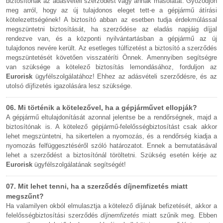
biztosítónak az adásvételi szerződést vagy annak másolatát. Győződjön
meg arról, hogy az új tulajdonos eleget tett-e a gépjármű átírási
kötelezettségének! A biztosító abban az esetben tudja érdekmúlással
megszüntetni biztosítását, ha szerződése az eladás napjáig díjjal
rendezve van, és a központi nyilvántartásban a gépjármű az új
tulajdonos nevére került. Az esetleges túlfizetést a biztosító a szerződés
megszüntetését követően visszatéríti Önnek. Amennyiben segítségre
van szüksége a kötelező biztosítás lemondásához, forduljon az
Eurorisk
ügyfélszolgálatához! Ehhez az adásvételi szerződésre, és az
utolsó díjfizetés igazolására lesz szüksége.
06. Mi történik a kötelezővel, ha a gépjárművet ellopják?
A gépjármű eltulajdonítását azonnal jelentse be a rendőrségnek, majd a
biztosítónak is. A kötelező gépjármű-felelősségbiztosítást csak akkor
lehet megszüntetni, ha sikertelen a nyomozás, és a rendőrség kiadja a
nyomozás felfüggesztéséről szóló határozatot. Ennek a bemutatásával
lehet a szerződést a biztosítónál töröltetni. Szükség esetén kérje az
Eurorisk
ügyfélszolgálatának segítségét!
07. Mit lehet tenni, ha a szerződés díjnemfizetés miatt
megszűnt?
Ha valamilyen okból elmulasztja a kötelező díjának befizetését, akkor a
felelősségbiztosítási szerződés
díjnemfizetés
miatt szűnik meg. Ebben