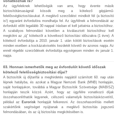
vonatkoznak rá?
Az ügyfeleknek lehetőségük van arra, hogy évente másik
biztosítótársaságnál kössék meg a kötelező gépjármű-
felelősségbiztosításukat. A meglévő szerződést mindkét fél (a biztosító
is!) egyaránt évfordulóra mondhatja fel. Az ügyfélnek a felmondását az
évforduló előtt legalább 30 nappal írásban el kell juttatnia a biztosítóhoz.
A szabályos felmondást követően a kiválasztott biztosítóhoz kell
megkötni az „új” kötelezőt a következő biztosítási időszakra (1 évre). A
kötelező évfordulója a 2010. január 1. után kötött biztosítások esetén
minden esetben a kockázatviselés kezdetét követő év azonos napja. Az
ennél régebbi szerződések évfordulója egységesen minden év január 1.
napja.
03. Honnan ismerhetők meg az évfordulót követő időszak
kötelező felelősségbiztosítási díjai?
A biztosítók új díjtarifái a meghirdetés napjától számított 60. nap után
lépnek hatályba, és azokat a Magyar Nemzeti Bank (MNB) honlapján,
saját honlapjukon, továbbá a Magyar Biztosítók Szövetsége (MABISZ)
honlapján teszik közzé. Azért, hogy az ügyfélre vonatkozó díjak
összehasonlíthatók legyenek, célszerű valamelyik biztosításközvetítő,
például az
Eurorisk
honlapját felkeresni. Az összehasonlítás mellett
szakértőink segítséget nyújtanak a meglévő biztosítás jogszerű
felmondásában, és az új biztosítás megkötésében is.