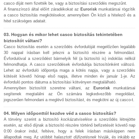
casco díját nem fizették be, vagy a biztosítási szerződés megszűnt.
A finanszírozó által előírt záradékokat az
Eurorisk
munkatársai rögzítik
a casco biztosítás megkötésekor, amennyiben Ön közli a hitelező és a
hitel szükséges adatait.
03. Hogyan és mikor lehet casco biztosítás tekintetében
biztosítót váltani?
Casco biztosítás esetén a szerződés évfordulóját megelőzően legalább
30 nappal írásban kell jelezni a biztosító részére a felmondást.
Évfordulóval a szerződést bármelyik fél (a biztosító is) indoklás nélkül
felmondhatja. A casco szerződések évfordulója biztosítónként változó.
Lehet az évforduló időpontja maga a kötés napja, vagy a szerződés
kötését követő hónap első napja, illetve minden év január 1-je. Az
évforduló pontos dátuma a biztosítási kötvényen megtalálható.
Amennyiben biztosítót szeretne váltani, az
Eurorisk
munkatársai
segítenek megtalálni az Ön számára legkedvezőbb megoldást,
jogszerűen felmondani a meglévő biztosítást, és megkötni az új casco-t.
04. Milyen időponttól kezdve véd a casco biztosítás?
A törvény szerint a biztosító
kockázatviselése
a szerződés létrejötte
esetén, az első díjnak a biztosító részére történő befizetését követő nap
0:00 órakor indul, feltéve, hogy a felek írásban másképpen nem
állapodtak meg. Az utóbbit
halasztott díjfizetésnek
hívják, és inkább ez