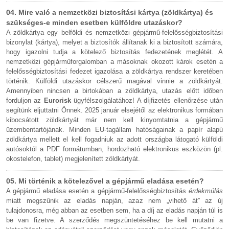
04. Mire való a nemzetközi biztosítási kártya (zöldkártya) és
szükséges-e minden esetben külföldre utazáskor?
A zöldkártya egy belföldi és nemzetközi gépjármű-felelősségbiztosítási
bizonylat (kártya), melyet a biztosítók állítanak ki a biztosított számára,
hogy igazolni tudja a kötelező biztosítás fedezetének meglétét. A
nemzetközi gépjárműforgalomban a másoknak okozott károk esetén a
felelősségbiztosítási fedezet igazolása a zöldkártya rendszer keretében
történik. Külföldi utazáskor célszerű magával vinnie a zöldkártyát.
Amennyiben nincsen a birtokában a zöldkártya, utazás előtt időben
forduljon az
Eurorisk
ügyfélszolgálatához! A díjfizetés ellenőrzése után
segítünk eljuttatni Önnek. 2025 január elsejétől az elektronikus formában
kibocsátott zöldkártyát már nem kell kinyomtatnia a gépjármű
üzembentartójának. Minden EU-tagállam hatóságainak a papír alapú
zöldkártya mellett el kell fogadniuk az adott országba látogató külföldi
autósoktól a PDF formátumban, hordozható elektronikus eszközön (pl.
okostelefon, tablet) megjelenített zöldkártyát.
05. Mi történik a kötelezővel a gépjármű eladása esetén?
A gépjármű eladása esetén a gépjármű-felelősségbiztosítás
érdekmúlás
miatt megszűnik az eladás napján, azaz nem „vihető át” az új
tulajdonosra, még abban az esetben sem, ha a díj az eladás napján túl is
be van fizetve. A szerződés megszüntetéséhez be kell mutatni a