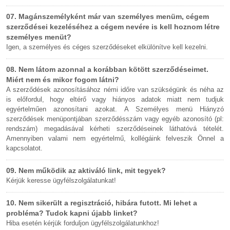
07. Magánszemélyként már van személyes menüm, cégem
szerződései kezeléséhez a cégem nevére is kell hoznom létre
személyes menüt?
Igen, a személyes és céges szerződéseket elkülönítve kell kezelni.
08. Nem látom azonnal a korábban kötött szerződéseimet.
Miért nem és mikor fogom látni?
A szerződések azonosításához némi időre van szükségünk és néha az
is előfordul, hogy eltérő vagy hiányos adatok miatt nem tudjuk
egyértelműen azonosítani azokat. A Személyes menü Hiányzó
szerződések menüpontjában szerződésszám vagy egyéb azonosító (pl:
rendszám) megadásával kérheti szerződéseinek láthatóvá tételét.
Amennyiben valami nem egyértelmű, kollégáink felveszik Önnel a
kapcsolatot.
09. Nem működik az aktiváló link, mit tegyek?
Kérjük keresse ügyfélszolgálatunkat!
10. Nem sikerült a regisztráció, hibára futott. Mi lehet a
probléma? Tudok kapni újabb linket?
Hiba esetén kérjük forduljon ügyfélszolgálatunkhoz!