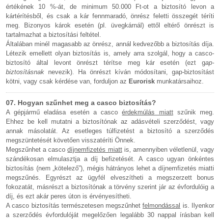
értékének 10 %-át, de minimum 50.000 Ft-ot a biztosító levon a
kártérítésből, és csak a kár fennmaradó, önrész feletti összegét téríti
meg. Bizonyos károk esetén (pl. üvegkárnál) ettől eltérő önrészt is
tartalmazhat a biztosítási feltétel.
Általában minél magasabb az önrész, annál kedvezőbb a biztosítás díja.
Létezik emellett olyan biztosítás is, amely arra szolgál, hogy a casco-
biztosító által levont önrészt térítse meg kár esetén (ezt g
ap-
biztosításnak
nevezik). Ha önrészt kíván módosítani, gap-biztosítást
kötni, vagy csak kérdése van, forduljon az
Eurorisk
munkatársaihoz.
07. Hogyan szűnhet meg a casco biztosítás?
A gépjármű eladása esetén a casco
érdekmúlás miatt
szűnik meg.
Ehhez be kell mutatni a biztosítónak az adásvételi szerződést, vagy
annak másolatát. Az esetleges túlfizetést a biztosító a szerződés
megszüntetését követően visszatéríti Önnek.
Megszűnhet a casco
díjnemfizetés miatt
is, amennyiben véletlenül, vagy
szándékosan elmulasztja a díj befizetését. A casco ugyan önkéntes
biztosítás (nem „kötelező”), mégis hátrányos lehet a díjnemfizetés miatti
megszűnés. Egyrészt az ügyfél elveszítheti a megszerzett bonus
fokozatát, másrészt a biztosítónak a törvény szerint jár az évfordulóig a
díj, és ezt akár peres úton is érvényesítheti.
A casco biztosítás természetesen megszűnhet
felmondással
is. Ilyenkor
a szerződés évfordulóját megelőzően legalább 30 nappal írásban kell