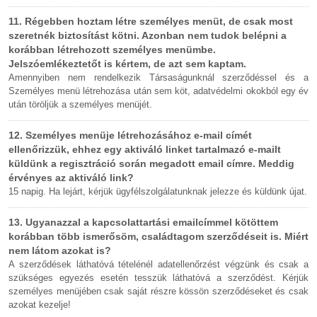
11. Régebben hoztam létre személyes menüt, de csak most
szeretnék biztosítást kötni. Azonban nem tudok belépni a
korábban létrehozott személyes menümbe.
Jelszóemlékeztetőt is kértem, de azt sem kaptam.
Amennyiben nem rendelkezik Társaságunknál szerződéssel és a
Személyes menü létrehozása után sem köt, adatvédelmi okokból egy év
után töröljük a személyes menüjét.
12. Személyes menüje létrehozásához e-mail címét
ellenőrizzük, ehhez egy aktiváló linket tartalmazó e-mailt
küldünk a regisztráció során megadott email címre. Meddig
érvényes az aktiváló link?
15 napig. Ha lejárt, kérjük ügyfélszolgálatunknak jelezze és küldünk újat.
13. Ugyanazzal a kapcsolattartási emailcímmel kötöttem
korábban több ismerősöm, családtagom szerződéseit is. Miért
nem látom azokat is?
A szerződések láthatóvá tételénél adatellenőrzést végzünk és csak a
szükséges egyezés esetén tesszük láthatóvá a szerződést. Kérjük
személyes menüjében csak saját részre kössön szerződéseket és csak
azokat kezelje!