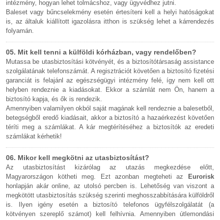
intézmény, hogyan lehet tolmácshoz, vagy ügyvédhez jutni.
Baleset vagy bűncselekmény esetén értesíteni kell a helyi hatóságokat
is, az általuk kiállított igazolásra itthon is szükség lehet a kárrendezés
folyamán.
05. Mit kell tenni a külföldi kórházban, vagy rendelőben?
Mutassa be utasbiztosítási kötvényét, és a biztosítótársaság assistance
szolgálatának telefonszámát. A regisztrációt követően a biztosító fizetési
garanciát is felajánl az egészségügyi intézmény felé, így nem kell ott
helyben rendeznie a kiadásokat. Ekkor a számlát nem Ön, hanem a
biztosító kapja, és ők is rendezik.
Amennyiben valamilyen okból saját magának kell rendeznie a balesetből,
betegségből eredő kiadásait, akkor a biztosító a hazaérkezést követően
téríti meg a számlákat. A kár megtérítéséhez a biztosítók az eredeti
számlákat kérhetik!
06. Mikor kell megkötni az utasbiztosítást?
Az utasbiztosítást kizárólag az utazás megkezdése előtt,
Magyarországon kötheti meg. Ezt azonban megteheti az
Eurorisk
honlapján akár online, az utolsó percben is. Lehetőség van viszont a
megkötött utasbiztosítás szükség szerinti meghosszabbítására külföldről
is. Ilyen igény esetén a biztosító telefonos ügyfélszolgálatát (a
kötvényen szereplő számot) kell felhívnia. Amennyiben útlemondási