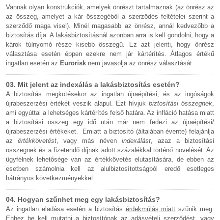
Vannak olyan konstrukciók, amelyek önrészt tartalmaznak (az önrész az
az összeg, amelyet a kár összegéből a szerződés feltételei szerint a
szerződő maga visel). Minél magasabb az önrész, annál kedvezőbb a
biztosítás díja. A lakásbiztosításnál azonban arra is kell gondolni, hogy a
károk túlnyomó része kisebb összegű. Ez azt jelenti, hogy önrész
választása esetén éppen ezekre nem jár kártérítés. Átlagos értékű
ingatlan esetén az
Eurorisk
nem javasolja az önrész választását.
03. Mit jelent az indexálás a lakásbiztosítás esetén?
A biztosítás megkötésekor az ingatlan újraépítési, és az ingóságok
újrabeszerzési értékét veszik alapul. Ezt hívjuk
biztosítási összegnek
,
ami egyúttal a lehetséges kártérítés felső határa. Az infláció hatása miatt
a biztosítási összeg egy idő után már nem fedezi az újraépítési/
újrabeszerzési értékeket. Emiatt a biztosító (általában évente) felajánlja
az
értékkövetést
, vagy más néven
indexálást
, azaz a biztosítási
összegnek és a fizetendő díjnak adott százalékkal történő növelését. Az
ügyfélnek lehetősége van az értékkövetés elutasítására, de ebben az
esetben számolnia kell az alulbiztosítottságból eredő esetleges
hátrányos következményekkel.
04. Hogyan szűnhet meg egy lakásbiztosítás?
Az ingatlan eladása esetén a biztosítás
érdekmúlás miatt
szűnik meg.
Ehhez be kell mutatni a biztosítónak az adásvételi szerződést, vagy