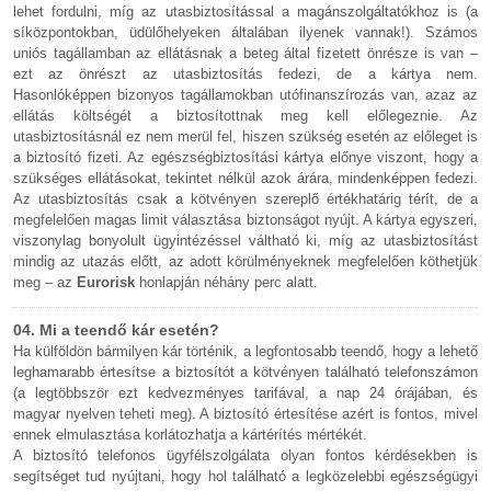
lehet fordulni, míg az utasbiztosítással a magánszolgáltatókhoz is (a
síközpontokban, üdülőhelyeken általában ilyenek vannak!). Számos
uniós tagállamban az ellátásnak a beteg által fizetett önrésze is van –
ezt az önrészt az utasbiztosítás fedezi, de a kártya nem.
Hasonlóképpen bizonyos tagállamokban utófinanszírozás van, azaz az
ellátás költségét a biztosítottnak meg kell előlegeznie. Az
utasbiztosításnál ez nem merül fel, hiszen szükség esetén az előleget is
a biztosító fizeti. Az egészségbiztosítási kártya előnye viszont, hogy a
szükséges ellátásokat, tekintet nélkül azok árára, mindenképpen fedezi.
Az utasbiztosítás csak a kötvényen szereplő értékhatárig térít, de a
megfelelően magas limit választása biztonságot nyújt. A kártya egyszeri,
viszonylag bonyolult ügyintézéssel váltható ki, míg az utasbiztosítást
mindig az utazás előtt, az adott körülményeknek megfelelően köthetjük
meg – az
Eurorisk
honlapján néhány perc alatt.
04. Mi a teendő kár esetén?
Ha külföldön bármilyen kár történik, a legfontosabb teendő, hogy a lehető
leghamarabb értesítse a biztosítót a kötvényen található telefonszámon
(a legtöbbször ezt kedvezményes tarifával, a nap 24 órájában, és
magyar nyelven teheti meg). A biztosító értesítése azért is fontos, mivel
ennek elmulasztása korlátozhatja a kártérítés mértékét.
A biztosító telefonos ügyfélszolgálata olyan fontos kérdésekben is
segítséget tud nyújtani, hogy hol található a legközelebbi egészségügyi