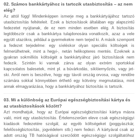
02. Számos bankkártyához is tartozik utasbiztosítás – az nem
elég?
Az attól függ! Mindenképpen ismerje meg a bankkártyájához tartozó
utasbiztosítás feltételeit. Ezek a biztosítások általában egy alapszintű
fedezetet nyújtanak, de ez nem minden esetben elég. A biztosítás
legtöbbször csak a bankkártya tulajdonosára vonatkozik, azaz a vele
együtt utazókra, például a gyermekekre nem terjed ki. A másik szempont
a fedezet terjedelme: egy síeléskor olyan speciális költségek is
felmerülhetnek, mint a hegyi-, netán helikopteres mentés. Ezeknek a
gyakran sokmilliós költségét a bankkártyához járó biztosítások nem
fedezik. Szintén ki vannak zárva az olyan extrém sportokkal
kapcsolatos balesetek, mint pl. a búvárkodás, siklóernyőzés, vagy jet-
ski. Arról nem is beszélve, hogy egy távoli ország orvosa, vagy rendőre
számára sokkal könnyebben érthető egy kötvény megmutatása, mint
annak elmagyarázása, hogy a bankkártyához biztosítás is tartozik.
03. Mi a különbség az Európai egészségbiztosítási kártya és
az utasbiztosítások között?
Azt mondhatjuk, hogy az Európai egészségbiztosítási kártya másra
való, mint egy utasbiztosítás. Értelemszerűen eleve csak egészségügyi
kiadások fedezetére szolgál, az egyéb költségeket (poggyászkár,
felelősségbiztosítás, jogvédelem stb.) nem fedezi. A kártyával csak az
adott ország TB hatóságával szerződött egészségügyi szolgáltatóhoz