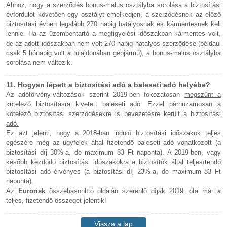
Ahhoz, hogy a szerződés bonus-malus osztályba sorolása a biztosítási
évfordulót követően egy osztályt emelkedjen, a szerződésnek az előző
biztosítási évben legalább 270 napig hatályosnak és kármentesnek kell
lennie. Ha az üzembentartó a megfigyelési időszakban kármentes volt,
de az adott időszakban nem volt 270 napig hatályos szerződése (például
csak 5 hónapig volt a tulajdonában gépjármű), a bonus-malus osztályba
sorolása nem változik.
11. Hogyan lépett a biztosítási adó a baleseti adó helyébe?
Az adótörvény-változások szerint 2019-ben fokozatosan
megszűnt a
kötelező biztosításra kivetett baleseti adó
. Ezzel párhuzamosan a
kötelező biztosítási szerződésekre is
bevezetésre került a biztosítási
adó.
Ez azt jelenti, hogy a 2018-ban induló biztosítási időszakok teljes
egészére még az ügyfelek által fizetendő baleseti adó vonatkozott (a
biztosítási díj 30%-a, de maximum 83 Ft naponta). A 2019-ben, vagy
később kezdődő biztosítási időszakokra a biztosítók által teljesítendő
biztosítási adó érvényes (a biztosítási díj 23%-a, de maximum 83 Ft
naponta).
Az
Eurorisk
összehasonlító oldalán szereplő díjak 2019. óta már a
teljes, fizetendő összeget jelentik!
Vissza a lap