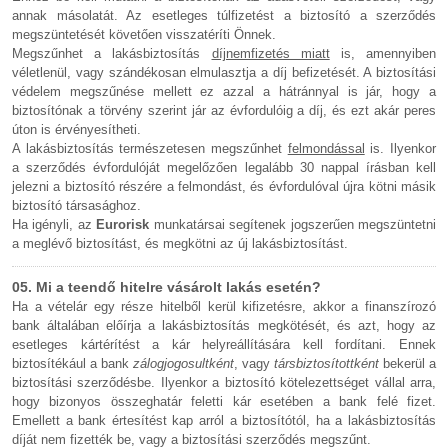
annak másolatát. Az esetleges túlfizetést a biztosító a szerződés
megszüntetését követően visszatéríti Önnek.
Megszűnhet a lakásbiztosítás
díjnemfizetés miatt
is, amennyiben
véletlenül, vagy szándékosan elmulasztja a díj befizetését. A biztosítási
védelem megszűnése mellett ez azzal a hátránnyal is jár, hogy a
biztosítónak a törvény szerint jár az évfordulóig a díj, és ezt akár peres
úton is érvényesítheti.
A lakásbiztosítás természetesen megszűnhet
felmondással
is. Ilyenkor
a szerződés évfordulóját megelőzően legalább 30 nappal írásban kell
jelezni a biztosító részére a felmondást, és évfordulóval újra kötni másik
biztosító társasághoz.
Ha igényli, az
Eurorisk
munkatársai segítenek jogszerűen megszüntetni
a meglévő biztosítást, és megkötni az új lakásbiztosítást.
05. Mi a teendő hitelre vásárolt lakás esetén?
Ha a vételár egy része hitelből kerül kifizetésre, akkor a finanszírozó
bank általában előírja a lakásbiztosítás megkötését, és azt, hogy az
esetleges kártérítést a kár helyreállítására kell fordítani. Ennek
biztosítékául a bank
zálogjogosultként
, vagy
társbiztosítottként
bekerül a
biztosítási szerződésbe. Ilyenkor a biztosító kötelezettséget vállal arra,
hogy bizonyos összeghatár feletti kár esetében a bank felé fizet.
Emellett a bank értesítést kap arról a biztosítótól, ha a lakásbiztosítás
díját nem fizették be, vagy a biztosítási szerződés megszűnt.