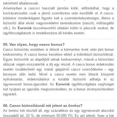
tekinthető általánosnak.
Amennyiben a casco-t használt járműre kötik, előfordulhat, hogy a
kockázatviselés csak a jármű szemlézése után kezdődik el. A casco-
kötéskor mindenképpen figyelni kell a szemlekötelezettségre, illetve a
biztosító által elvárt vagyonvédelmi berendezésre (riasztó, indításgátló
stb.). Az
Eurorisk
összehasonlító oldalain külön is jelezzük ezeket, de
ügyfélszolgálatunk is rendelkezésre áll kérdés esetén.
05. Van olyan, hogy casco bonus?
Casco biztosítás esetében is létezik a kármentes évek után járó bonus
kedvezmény. A casco bonus kezelése eltérő a különböző biztosítóknál.
Egyes biztosítók az alapdíjból adnak kedvezményt, mások a biztosítási
időszak végén visszatérítik a díj egy részét. A casco bonus érdekmúlás
esetén továbbvihető egy másik gépjármű casco szerződésére – egy
bizonyos időn belül. Mivel a casco esetén nem létezik központi
nyilvántartás, érdekmúláskor a korábbi biztosító adhatja ki az
úgynevezett bonus-igazolást. Az
Eurorisk
ügyfélszolgálata segítséget
tud nyújtani az igazolás megszerzésében, és a bonus érvényesítésében
egyaránt.
06. Casco biztosításnál mit jelent az önrész?
Az önrész két részből áll, egy százalékos és egy úgynevezett abszolút
összegből (pl. 10 %, de minimum 50.000 Ft). Ez azt jelenti, hogy a kár