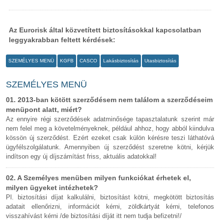
Az Eurorisk által közvetített biztosításokkal kapcsolatban
leggyakrabban feltett kérdések:
SZEMÉLYES MENÜ
KGFB
CASCO
Lakásbiztosítás
Utasbiztosítás
SZEMÉLYES MENÜ
01. 2013-ban kötött szerződésem nem találom a szerződéseim
menüpont alatt, miért?
Az ennyire régi szerződések adatminősége tapasztalatunk szerint már
nem felel meg a követelményeknek, például ahhoz, hogy abból kiindulva
kössön új szerződést. Ezért ezeket csak külön kérésre teszi láthatóvá
ügyfélszolgálatunk. Amennyiben új szerződést szeretne kötni, kérjük
indítson egy új díjszámítást friss, aktuális adatokkal!
02. A Személyes menüben milyen funkciókat érhetek el,
milyen ügyeket intézhetek?
Pl. biztosítási díjat kalkulálni, biztosítást kötni, megkötött biztosítás
adatait ellenőrizni, információt kérni, zöldkártyát kérni, telefonos
visszahívást kérni /de biztosítási díját itt nem tudja befizetni!/