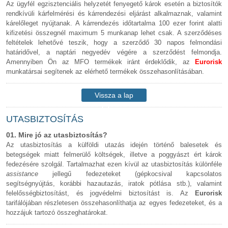
Az ügyfél egzisztenciális helyzetét fenyegető károk esetén a biztosítók
rendkívüli kárfelmérési és kárrendezési eljárást alkalmaznak, valamint
kárelőleget nyújtanak. A kárrendezés időtartalma 100 ezer forint alatti
kifizetési összegnél maximum 5 munkanap lehet csak. A szerződéses
feltételek lehetővé teszik, hogy a szerződő 30 napos felmondási
határidővel, a naptári negyedév végére a szerződést felmondja.
Amennyiben Ön az MFO termékek iránt érdeklődik, az
Eurorisk
munkatársai segítenek az elérhető termékek összehasonlításában.
Vissza a lap
tetejére
UTASBIZTOSÍTÁS
01. Mire jó az utasbiztosítás?
Az utasbiztosítás a külföldi utazás idején történő balesetek és
betegségek miatt felmerülő költségek, illetve a poggyászt ért károk
fedezésére szolgál. Tartalmazhat ezen kívül az utasbiztosítás különféle
assistance
jellegű fedezeteket (gépkocsival kapcsolatos
segítségnyújtás, korábbi hazautazás, iratok pótlása stb.), valamint
felelősségbiztosítást, és jogvédelmi biztosítást is. Az
Eurorisk
tarifálójában részletesen összehasonlíthatja az egyes fedezeteket, és a
hozzájuk tartozó összeghatárokat.