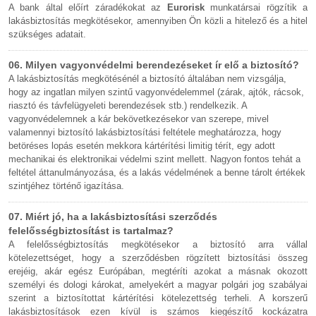
A bank által előírt záradékokat az
Eurorisk
munkatársai rögzítik a
lakásbiztosítás megkötésekor, amennyiben Ön közli a hitelező és a hitel
szükséges adatait.
06. Milyen vagyonvédelmi berendezéseket ír elő a biztosító?
A lakásbiztosítás megkötésénél a biztosító általában nem vizsgálja,
hogy az ingatlan milyen szintű vagyonvédelemmel (zárak, ajtók, rácsok,
riasztó és távfelügyeleti berendezések stb.) rendelkezik. A
vagyonvédelemnek a kár bekövetkezésekor van szerepe, mivel
valamennyi biztosító lakásbiztosítási feltétele meghatározza, hogy
betöréses lopás esetén mekkora kártérítési limitig térít, egy adott
mechanikai és elektronikai védelmi szint mellett. Nagyon fontos tehát a
feltétel áttanulmányozása, és a lakás védelmének a benne tárolt értékek
szintjéhez történő igazítása.
07. Miért jó, ha a lakásbiztosítási szerződés
felelősségbiztosítást is tartalmaz?
A felelősségbiztosítás megkötésekor a biztosító arra vállal
kötelezettséget, hogy a szerződésben rögzített biztosítási összeg
erejéig, akár egész Európában, megtéríti azokat a másnak okozott
személyi és dologi károkat, amelyekért a magyar polgári jog szabályai
szerint a biztosítottat kártérítési kötelezettség terheli. A korszerű
lakásbiztosítások ezen kívül is számos kiegészítő kockázatra