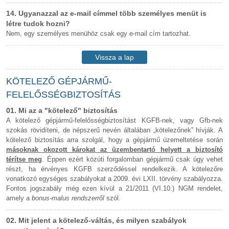
14. Ugyanazzal az e-mail címmel több személyes menüt is
létre tudok hozni?
Nem, egy személyes menühöz csak egy e-mail cím tartozhat.
Vissza a lap
tetejére
KÖTELEZŐ GÉPJÁRMŰ-
FELELŐSSÉGBIZTOSÍTÁS
01. Mi az a "kötelező" biztosítás
A kötelező gépjármű-felelősségbiztosítást KGFB-nek, vagy Gfb-nek
szokás rövidíteni, de népszerű nevén általában „kötelezőnek” hívják. A
kötelező biztosítás arra szolgál, hogy a gépjármű üzemeltetése során
másoknak okozott károkat az üzembentartó helyett a biztosító
térítse meg
. Éppen ezért közúti forgalomban gépjármű csak úgy vehet
részt, ha érvényes KGFB szerződéssel rendelkezik. A kötelezőre
vonatkozó egységes szabályokat a 2009. évi LXII. törvény szabályozza.
Fontos jogszabály még ezen kívül a 21/2011 (VI.10.) NGM rendelet,
amely a
bonus-malus rendszerről
szól.
02. Mit jelent a kötelező-váltás, és milyen szabályok