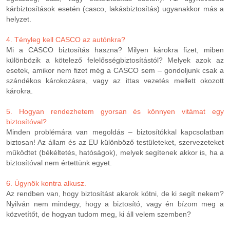
kárbiztosítások esetén (casco, lakásbiztosítás) ugyanakkor más a
helyzet.
4. Tényleg kell CASCO az autónkra?
Mi a CASCO biztosítás haszna? Milyen károkra fizet, miben
különbözik a kötelező felelősségbiztosítástól? Melyek azok az
esetek, amikor nem fizet még a CASCO sem – gondoljunk csak a
szándékos károkozásra, vagy az ittas vezetés mellett okozott
károkra.
5. Hogyan rendezhetem gyorsan és könnyen vitámat egy
biztosítóval?
Minden problémára van megoldás – biztosítókkal kapcsolatban
biztosan! Az állam és az EU különböző testületeket, szervezeteket
működtet (békéltetés, hatóságok), melyek segítenek akkor is, ha a
biztosítóval nem értettünk egyet.
6. Ügynök kontra alkusz.
Az rendben van, hogy biztosítást akarok kötni, de ki segít nekem?
Nyilván nem mindegy, hogy a biztosító, vagy én bízom meg a
közvetítőt, de hogyan tudom meg, ki áll velem szemben?