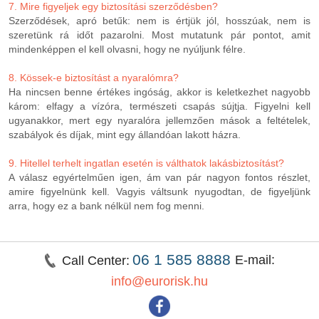
7. Mire figyeljek egy biztosítási szerződésben?
Szerződések, apró betűk: nem is értjük jól, hosszúak, nem is
szeretünk rá időt pazarolni. Most mutatunk pár pontot, amit
mindenképpen el kell olvasni, hogy ne nyúljunk félre.
8. Kössek-e biztosítást a nyaralómra?
Ha nincsen benne értékes ingóság, akkor is keletkezhet nagyobb
károm: elfagy a vízóra, természeti csapás sújtja. Figyelni kell
ugyanakkor, mert egy nyaralóra jellemzően mások a feltételek,
szabályok és díjak, mint egy állandóan lakott házra.
9. Hitellel terhelt ingatlan esetén is válthatok lakásbiztosítást?
A válasz egyértelműen igen, ám van pár nagyon fontos részlet,
amire figyelnünk kell. Vagyis váltsunk nyugodtan, de figyeljünk
arra, hogy ez a bank nélkül nem fog menni.
06 1 585 8888
E-mail:
Call Center:
info@eurorisk.hu