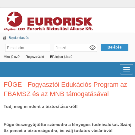
Bejelentkezés
Mire jó ez?
Regisztráció
Elfelejtett jelszó
Men
FÜGE - Fogyasztói Edukációs Program az
FBAMSZ és az MNB támogatásával
Tudj meg mindent a biztosításokról!
Füge összegyűjtötte számodra a lényeges tudnivalókat. Szánj
tíz percet a biztonságodra, és válj tudatos vásárlóvá!