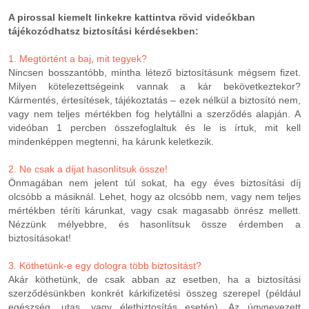
A pirossal kiemelt linkekre kattintva rövid videókban
tájékozódhatsz biztosítási kérdésekben:
1.
Megtörtént a baj, mit tegyek?
Nincsen bosszantóbb, mintha létező biztosításunk mégsem fizet.
Milyen kötelezettségeink vannak a kár bekövetkeztekor?
Kármentés, értesítések, tájékoztatás – ezek nélkül a biztosító nem,
vagy nem teljes mértékben fog helytállni a szerződés alapján. A
videóban 1 percben összefoglaltuk és le is írtuk, mit kell
mindenképpen megtenni, ha kárunk keletkezik.
2.
Ne csak a díjat hasonlítsuk össze!
Önmagában nem jelent túl sokat, ha egy éves biztosítási díj
olcsóbb a másiknál. Lehet, hogy az olcsóbb nem, vagy nem teljes
mértékben téríti kárunkat, vagy csak magasabb önrész mellett.
Nézzünk mélyebbre, és hasonlítsuk össze érdemben a
biztosításokat!
3. Köthetünk-e egy dologra több biztosítást?
Akár köthetünk, de csak abban az esetben, ha a biztosítási
szerződésünkben konkrét kárkifizetési összeg szerepel (például
egészség, utas, vagy életbiztosítás esetén). Az úgynevezett