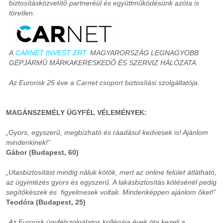
biztosításközvetítő partneréül és együttműködésünk azóta is
töretlen.
A
CARNET INVEST ZRT.
MAGYARORSZÁG LEGNAGYOBB
GÉPJÁRMŰ MÁRKAKERESKEDŐ ÉS SZERVIZ HÁLÓZATA.
Az Eurorisk 25 éve a Carnet csoport biztosítási szolgáltatója.
MAGÁNSZEMÉLY ÜGYFÉL VÉLEMÉNYEK:
„Gyors, egyszerű, megbízható és ráadásul kedvesek is! Ajánlom
mindenkinek!”
Gábor (Budapest, 60)
„Utasbiztosítást mindig náluk kötök, mert az online felület átlátható,
az ügyintézés gyors és egyszerű. A lakásbiztosítás kötésénél pedig
segítőkészek és figyelmesek voltak. Mindenképpen ajánlom őket!”
Teodóra (Budapest, 25)
„Az Eurorisk ügyfélszolgálatos kollégája évek óta kezeli a