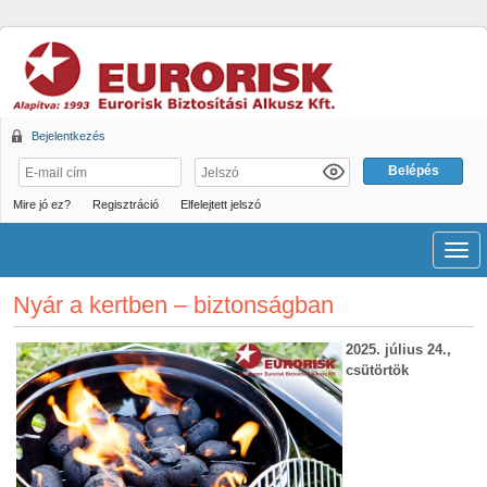
Bejelentkezés
Mire jó ez?
Regisztráció
Elfelejtett jelszó
Men
Nyár a kertben – biztonságban
2025. július 24.,
csütörtök