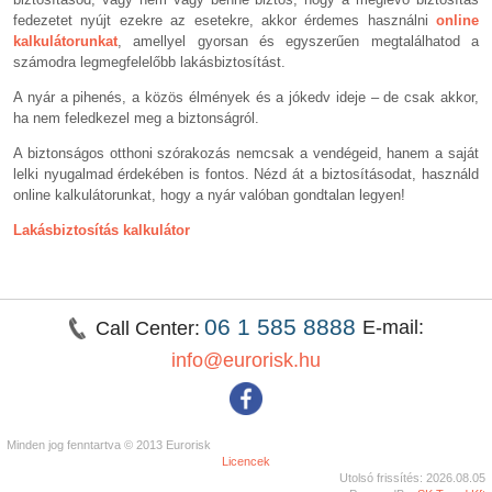
fedezetet nyújt ezekre az esetekre, akkor érdemes használni
online
kalkulátorunkat
, amellyel gyorsan és egyszerűen megtalálhatod a
számodra legmegfelelőbb lakásbiztosítást.
A nyár a pihenés, a közös élmények és a jókedv ideje – de csak akkor,
ha nem feledkezel meg a biztonságról.
A biztonságos otthoni szórakozás nemcsak a vendégeid, hanem a saját
lelki nyugalmad érdekében is fontos. Nézd át a biztosításodat, használd
online kalkulátorunkat, hogy a nyár valóban gondtalan legyen!
Lakásbiztosítás kalkulátor
06 1 585 8888
E-mail:
Call Center:
info@eurorisk.hu
Minden jog fenntartva © 2013 Eurorisk
Licencek
Utolsó frissítés: 2026.08.05