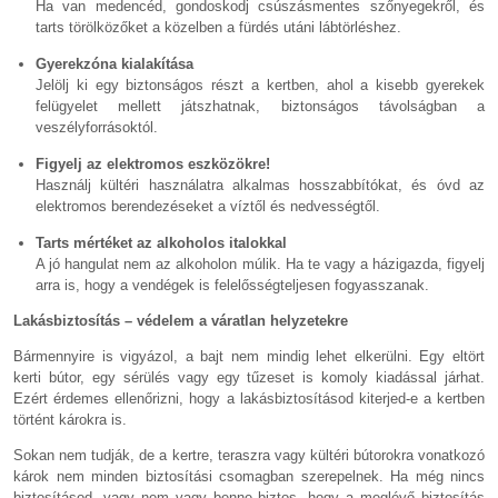
Ha van medencéd, gondoskodj csúszásmentes szőnyegekről, és
tarts törölközőket a közelben a fürdés utáni lábtörléshez.
Gyerekzóna kialakítása
Jelölj ki egy biztonságos részt a kertben, ahol a kisebb gyerekek
felügyelet mellett játszhatnak, biztonságos távolságban a
veszélyforrásoktól.
Figyelj az elektromos eszközökre!
Használj kültéri használatra alkalmas hosszabbítókat, és óvd az
elektromos berendezéseket a víztől és nedvességtől.
Tarts mértéket az alkoholos italokkal
A jó hangulat nem az alkoholon múlik. Ha te vagy a házigazda, figyelj
arra is, hogy a vendégek is felelősségteljesen fogyasszanak.
Lakásbiztosítás – védelem a váratlan helyzetekre
Bármennyire is vigyázol, a bajt nem mindig lehet elkerülni. Egy eltört
kerti bútor, egy sérülés vagy egy tűzeset is komoly kiadással járhat.
Ezért érdemes ellenőrizni, hogy a lakásbiztosításod kiterjed-e a kertben
történt károkra is.
Sokan nem tudják, de a kertre, teraszra vagy kültéri bútorokra vonatkozó
károk nem minden biztosítási csomagban szerepelnek. Ha még nincs
biztosításod, vagy nem vagy benne biztos, hogy a meglévő biztosítás