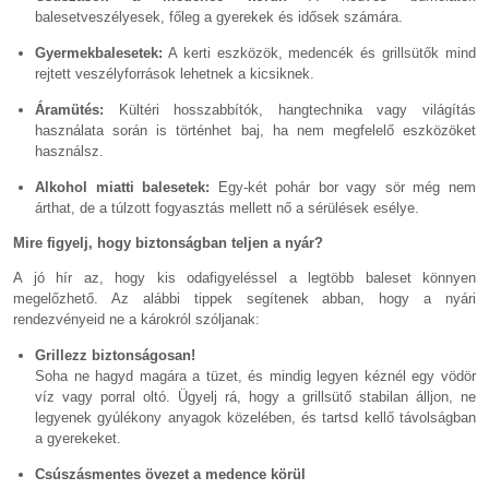
balesetveszélyesek, főleg a gyerekek és idősek számára.
Gyermekbalesetek:
A kerti eszközök, medencék és grillsütők mind
rejtett veszélyforrások lehetnek a kicsiknek.
Áramütés:
Kültéri hosszabbítók, hangtechnika vagy világítás
használata során is történhet baj, ha nem megfelelő eszközöket
használsz.
Alkohol miatti balesetek:
Egy-két pohár bor vagy sör még nem
árthat, de a túlzott fogyasztás mellett nő a sérülések esélye.
Mire figyelj, hogy biztonságban teljen a nyár?
A jó hír az, hogy kis odafigyeléssel a legtöbb baleset könnyen
megelőzhető. Az alábbi tippek segítenek abban, hogy a nyári
rendezvényeid ne a károkról szóljanak:
Grillezz biztonságosan!
Soha ne hagyd magára a tüzet, és mindig legyen kéznél egy vödör
víz vagy porral oltó. Ügyelj rá, hogy a grillsütő stabilan álljon, ne
legyenek gyúlékony anyagok közelében, és tartsd kellő távolságban
a gyerekeket.
Csúszásmentes övezet a medence körül