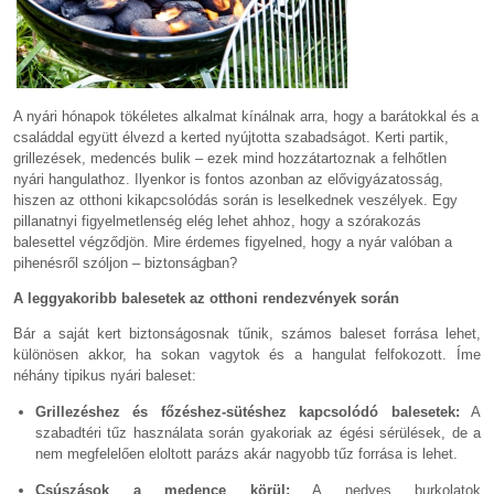
A nyári hónapok tökéletes alkalmat kínálnak arra, hogy a barátokkal és a
családdal együtt élvezd a kerted nyújtotta szabadságot. Kerti partik,
grillezések, medencés bulik – ezek mind hozzátartoznak a felhőtlen
nyári hangulathoz. Ilyenkor is fontos azonban az elővigyázatosság,
hiszen az otthoni kikapcsolódás során is leselkednek veszélyek. Egy
pillanatnyi figyelmetlenség elég lehet ahhoz, hogy a szórakozás
balesettel végződjön. Mire érdemes figyelned, hogy a nyár valóban a
pihenésről szóljon – biztonságban?
A leggyakoribb balesetek az otthoni rendezvények során
Bár a saját kert biztonságosnak tűnik, számos baleset forrása lehet,
különösen akkor, ha sokan vagytok és a hangulat felfokozott. Íme
néhány tipikus nyári baleset:
Grillezéshez és főzéshez-sütéshez kapcsolódó balesetek:
A
szabadtéri tűz használata során gyakoriak az égési sérülések, de a
nem megfelelően eloltott parázs akár nagyobb tűz forrása is lehet.
Csúszások a medence körül:
A nedves burkolatok