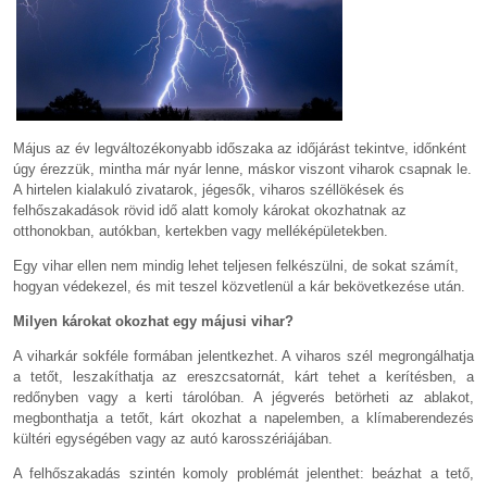
Május az év legváltozékonyabb időszaka az időjárást tekintve, időnként
úgy érezzük, mintha már nyár lenne, máskor viszont viharok csapnak le.
A hirtelen kialakuló zivatarok, jégesők, viharos széllökések és
felhőszakadások rövid idő alatt komoly károkat okozhatnak az
otthonokban, autókban, kertekben vagy melléképületekben.
Egy vihar ellen nem mindig lehet teljesen felkészülni, de sokat számít,
hogyan védekezel, és mit teszel közvetlenül a kár bekövetkezése után.
Milyen károkat okozhat egy májusi vihar?
A viharkár sokféle formában jelentkezhet. A viharos szél megrongálhatja
a tetőt, leszakíthatja az ereszcsatornát, kárt tehet a kerítésben, a
redőnyben vagy a kerti tárolóban. A jégverés betörheti az ablakot,
megbonthatja a tetőt, kárt okozhat a napelemben, a klímaberendezés
kültéri egységében vagy az autó karosszériájában.
A felhőszakadás szintén komoly problémát jelenthet: beázhat a tető,