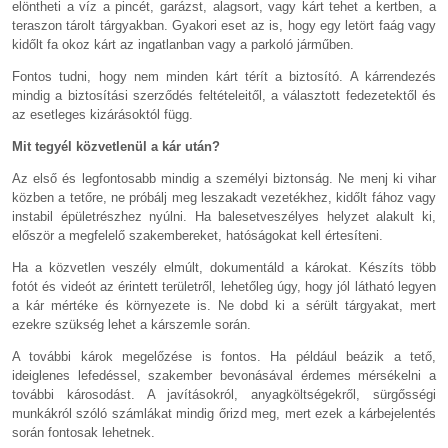
elöntheti a víz a pincét, garázst, alagsort, vagy kárt tehet a kertben, a
teraszon tárolt tárgyakban. Gyakori eset az is, hogy egy letört faág vagy
kidőlt fa okoz kárt az ingatlanban vagy a parkoló járműben.
Fontos tudni, hogy nem minden kárt térít a biztosító. A kárrendezés
mindig a biztosítási szerződés feltételeitől, a választott fedezetektől és
az esetleges kizárásoktól függ.
Mit tegyél közvetlenül a kár után?
Az első és legfontosabb mindig a személyi biztonság. Ne menj ki vihar
közben a tetőre, ne próbálj meg leszakadt vezetékhez, kidőlt fához vagy
instabil épületrészhez nyúlni. Ha balesetveszélyes helyzet alakult ki,
először a megfelelő szakembereket, hatóságokat kell értesíteni.
Ha a közvetlen veszély elmúlt, dokumentáld a károkat. Készíts több
fotót és videót az érintett területről, lehetőleg úgy, hogy jól látható legyen
a kár mértéke és környezete is. Ne dobd ki a sérült tárgyakat, mert
ezekre szükség lehet a kárszemle során.
A további károk megelőzése is fontos. Ha például beázik a tető,
ideiglenes lefedéssel, szakember bevonásával érdemes mérsékelni a
további károsodást. A javításokról, anyagköltségekről, sürgősségi
munkákról szóló számlákat mindig őrizd meg, mert ezek a kárbejelentés
során fontosak lehetnek.