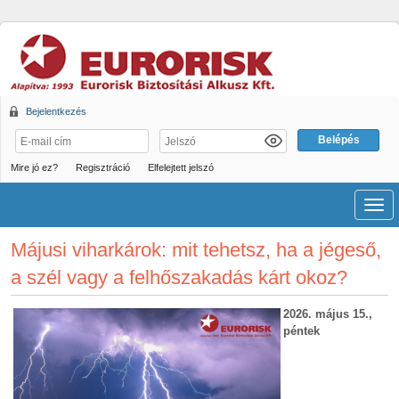
Bejelentkezés
Mire jó ez?
Regisztráció
Elfelejtett jelszó
Men
Májusi viharkárok: mit tehetsz, ha a jégeső,
a szél vagy a felhőszakadás kárt okoz?
2026. május 15.,
péntek