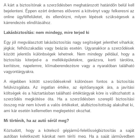
A kárt a biztosítónak a szerződésben meghatározott határidőn belül kell
bejelenteni. Éppen ezért érdemes elővenni a kötvényt vagy felkeresni az
online ügyfélfelületet, és ellenőrizni, milyen lépések szükségesek a
kárrendezés elindításához.
Lakásbiztosítás: nem mindegy, mire terjed ki
Egy jól megválasztott lakásbiztosítás nagy segítséget jelenthet viharkár,
jégkár, felhőszakadás vagy beázás esetén. Ugyanakkor a szerződések
között jelentős különbségek lehetnek. Nem mindegy például, hogy a
biztosítás kiterjed-e a melléképületekre, garázsra, kerti tárolóra,
kerítésre, napelemre, klímaberendezésre vagy a nyaralóban található
vagyontárgyakra.
A régebben kötött szerződéseknél különösen fontos a biztosítás
felülvizsgálata. Az ingatlan értéke, az építőanyagok ára, a javítási
költségek és a háztartásban található értéktárgyak köre is változhatott a
szerződés megkötése óta. Ha a szerződésben szereplő biztosítási
összeg már nem követi a valós értékeket, alulbiztosítottság alakulhat ki,
ami kár esetén kellemetlen meglepetést okozhat.
Mi történik, ha az autó sérül meg?
Köztudott, hogy a kötelező gépjármű-felelősségbiztosítás a saját
autóban keletkezett károkat nem téríti meg. Ha a saját járművedben