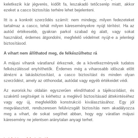
keletkezik kár jégverés, kidőlt fa, leszakadó tetőcserép miatt, akkor
ezeket a casco biztosítás terhére lehet bejelenteni.
Itt is a konkrét szerződés számít: nem mindegy, milyen fedezeteket
tartalmaz a casco, tehát milyen káreseményekre nyújt térítést. Ha az
autód értékesebb, gyakran parkol szabad ég alatt, vagy sokat
használod, érdemes átgondolni, megfelelő védelmet nyújt-e a jelenlegi
biztosításod.
A vihart nem állíthatod meg, de felkészülhetsz rá
A májusi viharok váratlanul érkeznek, de a következményeik tudatos
felkészüléssel enyhíthetők. Érdemes még a viharosabb időszak előtt
átnézni a lakásbiztosítást, a casco biztosítást és minden olyan
szerződést, amely az otthonodat, autódat vagy egyéb értékeidet védi.
Az eurorisk.hu oldalán egyszerűen elindíthatod a tájékozódást, és
szakértő segítséget is kérhetsz a meglévő biztosításaid áttekintéséhez
vagy egy új, megfelelőbb konstrukció kiválasztásához. Egy jól
megválasztott, rendszeresen felülvizsgált biztosítás nem akadályozza
meg a vihart, de sokat segíthet abban, hogy egy váratlan májusi
káresemény ne jelentsen aránytalan anyagi terhet.