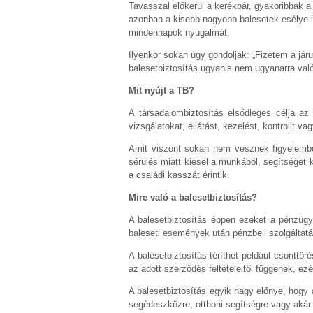
Tavasszal előkerül a kerékpár, gyakoribbak a k
azonban a kisebb-nagyobb balesetek esélye is
mindennapok nyugalmát.
Ilyenkor sokan úgy gondolják: „Fizetem a járu
balesetbiztosítás ugyanis nem ugyanarra való
Mit nyújt a TB?
A társadalombiztosítás elsődleges célja az 
vizsgálatokat, ellátást, kezelést, kontrollt v
Amit viszont sokan nem vesznek figyelembe:
sérülés miatt kiesel a munkából, segítséget 
a családi kasszát érintik.
Mire való a balesetbiztosítás?
A balesetbiztosítás éppen ezeket a pénzügyi
baleseti események után pénzbeli szolgáltatá
A balesetbiztosítás téríthet például csontt
az adott szerződés feltételeitől függenek, ez
A balesetbiztosítás egyik nagy előnye, hogy 
segédeszközre, otthoni segítségre vagy akár