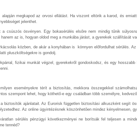
ás alapján megkapod az orvosi ellátást. Ha viszont eltörik a karod, és emia
nnyebbséget jelenthet.
t a csúszós ösvényen. Egy bokasérülés elsőre nem mindig tűnik súlyosna
, hanem az is, hogyan oldod meg a munkába járást, a gyerekek szállítását va
arkácsolás közben, de akár a konyhában is könnyen előfordulhat sérülés. Az
atti pluszköltségekre is gondolj.
kpárral, fizikai munkát végzel, gyerekekről gondoskodsz, és egy hosszabb 
enni.
milyen eseményekre térít a biztosítás, mekkora összegekkel számolhatsz,
ontos szempont lehet, hogy köthető-e egy családban több személyre, kedvezőb
biztosítók ajánlatait. Az Eurorisk független biztosítási alkuszként segít öss
ethelyzetedhez. Az online ügyintézésnek köszönhetően mindez kényelmesen, gyo
váratlan sérülés pénzügyi következményei ne borítsák fel teljesen a min
 ne tennéd?