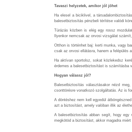
Tavaszi helyzetek, amikor jól jöhet
Ha elesel a biciklivel, a társadalombiztosít
balesetbiztosítás pénzbeli térítése valódi kö
Túrázás közben is elég egy rossz mozdula
Ilyenkor nemcsak az orvosi vizsgálat számít
Otthon is történhet baj: kerti munka, vagy b
csak az orvosi ellátásra, hanem a felépülés al
Ha aktívan sportolsz, sokat közlekedsz keré
érdemes a balesetbiztosítást is számításba v
Hogyan válassz jól?
Balesetbiztosítás választásakor nézd meg, 
csonttörésre vonatkozó szolgáltatás. Az is f
A döntéshez nem kell egyedül átböngészned a 
azt a biztosítást, amely valóban illik az él
A balesetbiztosítás abban segít, hogy egy 
megkötöd a biztosítást, akkor magadra miért