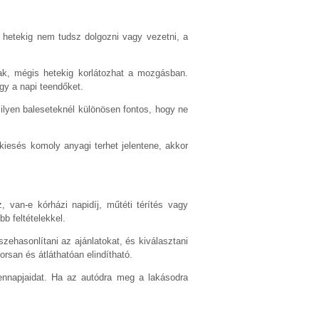
tt hetekig nem tudsz dolgozni vagy vezetni, a
k, mégis hetekig korlátozhat a mozgásban.
gy a napi teendőket.
 ilyen baleseteknél különösen fontos, hogy ne
kiesés komoly anyagi terhet jelentene, akkor
 van-e kórházi napidíj, műtéti térítés vagy
b feltételekkel.
zehasonlítani az ajánlatokat, és kiválasztani
rsan és átláthatóan elindítható.
dennapjaidat. Ha az autódra meg a lakásodra