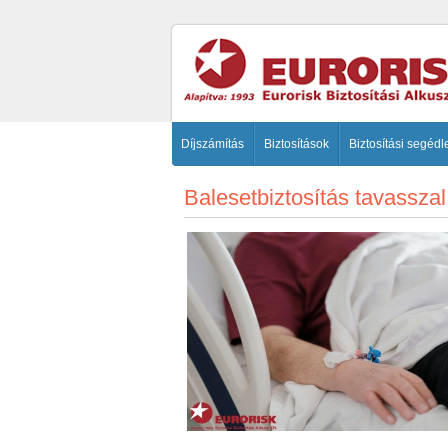
Díjszámítás
Biztosítások
Biztosítási segédl
Balesetbiztosítás tavasszal