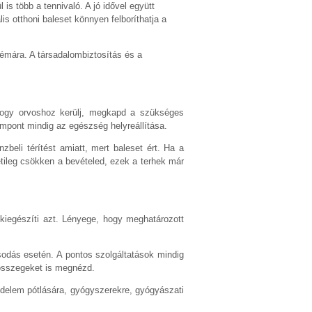
is több a tennivaló. A jó idővel együtt
 otthoni baleset könnyen felboríthatja a
lémára. A társadalombiztosítás és a
a, hogy orvoshoz kerülj, megkapd a szükséges
zempont mindig az egészség helyreállítása.
eli térítést amiatt, mert baleset ért. Ha a
etileg csökken a bevételed, ezek a terhek már
 kiegészíti azt. Lényege, hogy meghatározott
sodás esetén. A pontos szolgáltatások mindig
i összegeket is megnézd.
vedelem pótlására, gyógyszerekre, gyógyászati