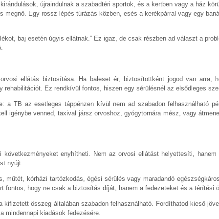
irándulások, újraindulnak a szabadtéri sportok, és a kertben vagy a ház körül 
 megnő. Egy rossz lépés túrázás közben, esés a kerékpárral vagy egy banális
lékot, baj esetén úgyis ellátnak.” Ez igaz, de csak részben ad választ a prob
.
orvosi ellátás biztosítása. Ha baleset ér, biztosítottként jogod van arr
agy rehabilitációt. Ez rendkívül fontos, hiszen egy sérülésnél az elsődleges s
 a TB az esetleges táppénzen kívül nem ad szabadon felhasználható pénzb
kell igénybe venned, taxival jársz orvoshoz, gyógytornára mész, vagy átmen
 következményeket enyhítheti. Nem az orvosi ellátást helyettesíti, hanem
st nyújt.
örés, műtét, kórházi tartózkodás, égési sérülés vagy maradandó egészségkáro
ért fontos, hogy ne csak a biztosítás díját, hanem a fedezeteket és a térítés
a kifizetett összeg általában szabadon felhasználható. Fordíthatod kieső jö
 a mindennapi kiadások fedezésére.