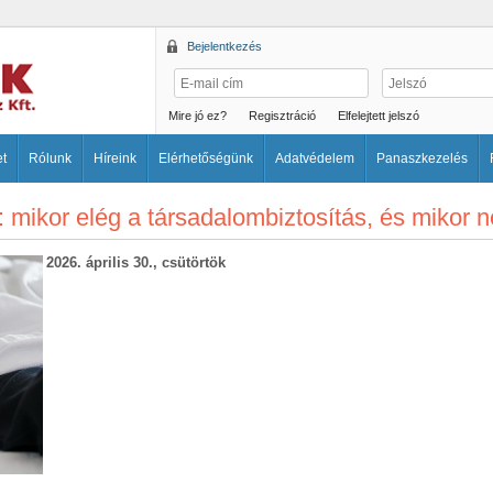
Bejelentkezés
Mire jó ez?
Regisztráció
Elfelejtett jelszó
et
Rólunk
Híreink
Elérhetőségünk
Adatvédelem
Panaszkezelés
: mikor elég a társadalombiztosítás, és mikor 
2026. április 30., csütörtök