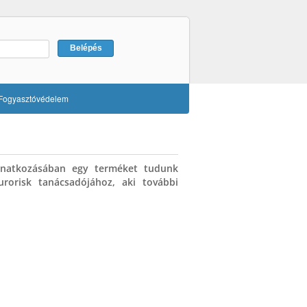
Fogyasztóvédelem
vonatkozásában egy terméket tudunk
rorisk tanácsadójához, aki további