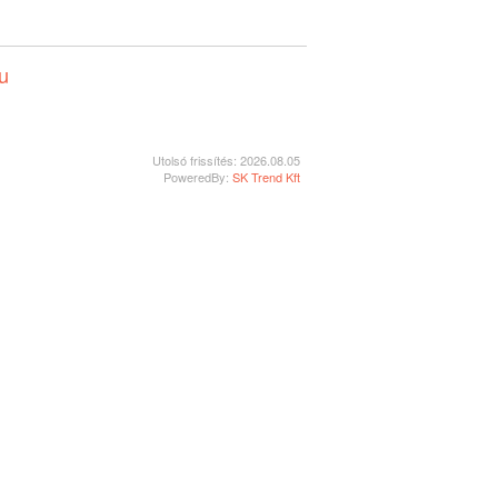
u
Utolsó frissítés: 2026.08.05
PoweredBy:
SK Trend Kft