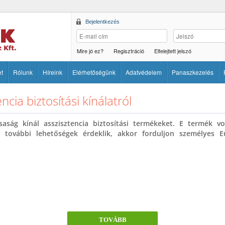
Bejelentkezés
Mire jó ez?
Regisztráció
Elfelejtett jelszó
et
Rólunk
Híreink
Elérhetőségünk
Adatvédelem
Panaszkezelés
ncia biztosítási kínálatról
saság kínál asszisztencia biztosítási termékeket. E termék 
ovábbi lehetőségek érdeklik, akkor forduljon személyes Eu