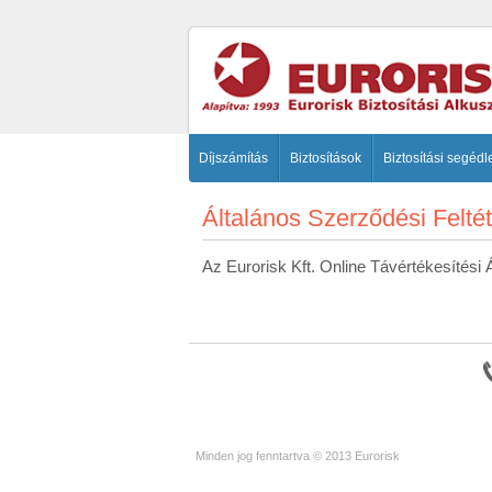
Díjszámítás
Biztosítások
Biztosítási segédl
Általános Szerződési Felté
Az Eurorisk Kft. Online Távértékesítési Ál
Minden jog fenntartva © 2013 Eurorisk