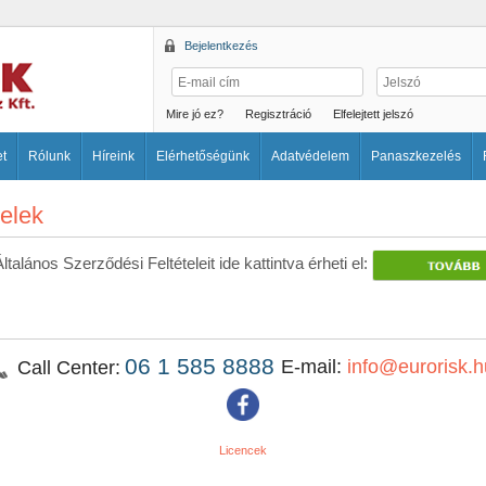
Bejelentkezés
Mire jó ez?
Regisztráció
Elfelejtett jelszó
et
Rólunk
Híreink
Elérhetőségünk
Adatvédelem
Panaszkezelés
telek
talános Szerződési Feltételeit ide kattintva érheti el:
06 1 585 8888
E-mail:
info@eurorisk.h
Call Center:
Licencek